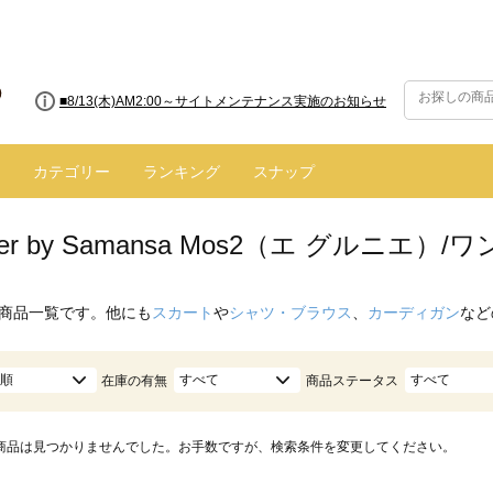
■8/13(木)AM2:00～サイトメンテナンス実施のお知らせ
カテゴリー
ランキング
スナップ
enier by Samansa Mos2（エ グルニ
商品一覧です。他にも
スカート
や
シャツ・ブラウス
、
カーディガン
など
順
すべて
すべて
在庫の有無
商品ステータス
商品は見つかりませんでした。お手数ですが、検索条件を変更してください。