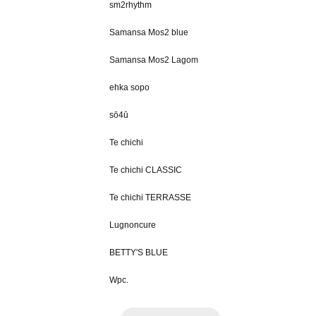
sm2rhythm
Samansa Mos2 blue
Samansa Mos2 Lagom
ehka sopo
sō4ū
Te chichi
Te chichi CLASSIC
Te chichi TERRASSE
Lugnoncure
BETTY'S BLUE
Wpc.