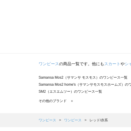
ワンピース
の商品一覧です。他にも
スカート
や
シ
Samansa Mos2（サマンサ モスモス）のワンピース一覧
Samansa Mos2 home's（サマンサモスモスホームズ）
SM2（エスエムツー）のワンピース一覧
TSUHARU by Samansa Mos2（ツハルバイサマンサ
その他のブランド ＋
sm2rhythm（サマンサモスモス リズム）のワンピース一覧
Samansa Mos2 blue（サマンサモスモス ブルー）のワ
Samansa Mos2 Lagom（サマンサモスモス ラーゴム
ワンピース
ワンピース
レッド/赤系
ehka sopo（エヘカソポ）のワンピース一覧