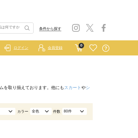
条件から探す
0
ログイン
会員登録
ムを取り揃えております。他にも
スカート
や
シ
全色
80件
カラー
件数