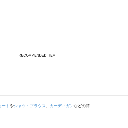
カート
や
シャツ・ブラウス
、
カーディガン
などの商