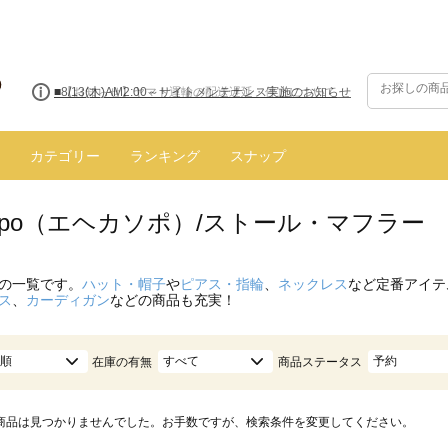
■8/13(木)AM2:00～サイトメンテナンス実施のお知らせ
カテゴリー
ランキング
スナップ
 sopo（エヘカソポ）/ストール・マフラー
の一覧です。
ハット・帽子
や
ピアス・指輪
、
ネックレス
など定番アイテ
ス
、
カーディガン
などの商品も充実！
順
すべて
予約
在庫の有無
商品ステータス
商品は見つかりませんでした。お手数ですが、検索条件を変更してください。