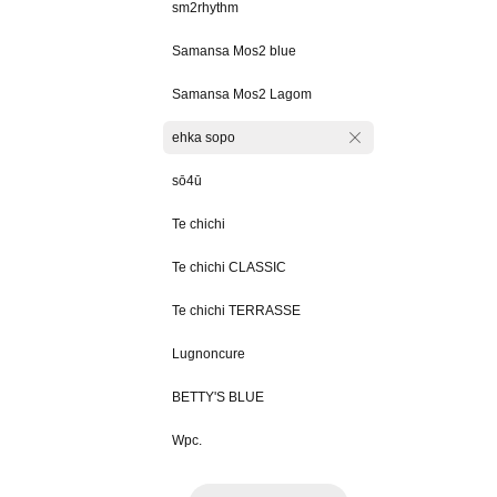
sm2rhythm
Samansa Mos2 blue
Samansa Mos2 Lagom
ehka sopo
sō4ū
Te chichi
Te chichi CLASSIC
Te chichi TERRASSE
Lugnoncure
BETTY'S BLUE
Wpc.