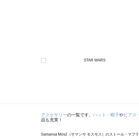
アクセサリー
の一覧です。
ハット・帽子
や
ピアス
品も充実！
Samansa Mos2（サマンサ モスモス）のストール・マフ