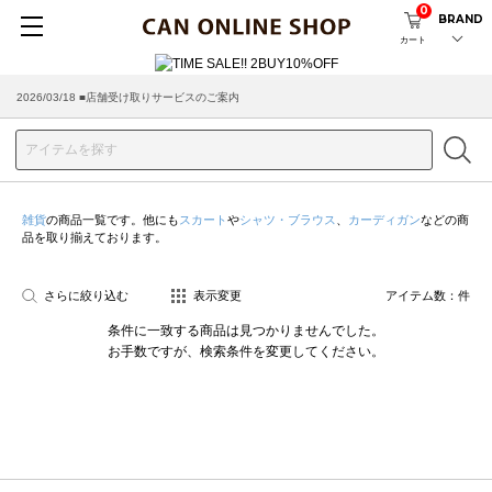
0
BRAND
カート
2026/03/18 ■店舗受け取りサービスのご案内
雑貨
の商品一覧です。他にも
スカート
や
シャツ・ブラウス
、
カーディガン
などの商
品を取り揃えております。
さらに絞り込む
表示変更
アイテム数：
件
条件に一致する商品は見つかりませんでした。
お手数ですが、検索条件を変更してください。