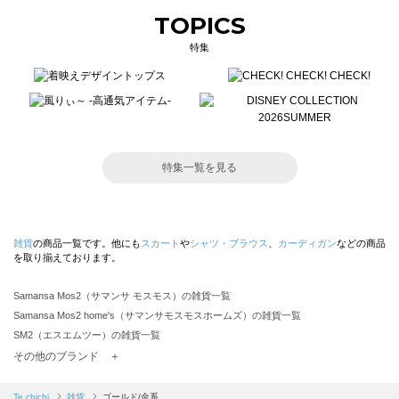
TOPICS
特集
特集一覧を見る
雑貨
の商品一覧です。他にも
スカート
や
シャツ・ブラウス
、
カーディガン
などの商品
を取り揃えております。
Samansa Mos2（サマンサ モスモス）の雑貨一覧
Samansa Mos2 home's（サマンサモスモスホームズ）の雑貨一覧
SM2（エスエムツー）の雑貨一覧
TSUHARU by Samansa Mos2（ツハルバイサマンサモスモス）の雑貨一覧
その他のブランド ＋
sm2rhythm（サマンサモスモス リズム）の雑貨一覧
Samansa Mos2 blue（サマンサモスモス ブルー）の雑貨一覧
Te chichi
雑貨
ゴールド/金系