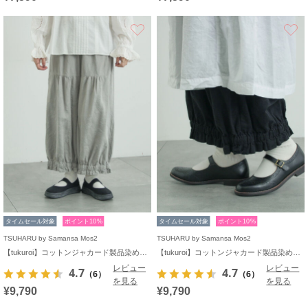
お気に入り
タイムセール対象
ポイント10%
タイムセール対象
ポイント10%
TSUHARU by Samansa Mos2
TSUHARU by Samansa Mos2
【tukuroi】コットンジャカード製品染め裾フリルパンツ《WEB限定》
【tukuroi】コットンジャカード製品染め裾フリルパンツ《WEB限定》
レビュー
レビュー
4.7
4.7
（6）
（6）
を見る
を見る
¥9,790
¥9,790