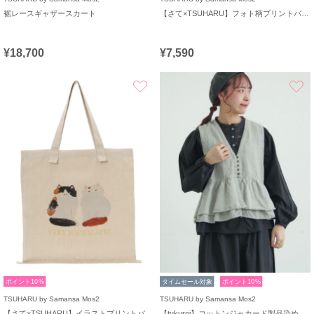
裾レースギャザースカート
【さて×TSUHARU】フォト柄プリントバッグ
¥18,700
¥7,590
お気に入り
ポイント10%
タイムセール対象
ポイント10%
TSUHARU by Samansa Mos2
TSUHARU by Samansa Mos2
【さて×TSUHARU】イラストプリントバッグ
【tukuroi】コットンジャカード製品染めベスト《WEB限定》