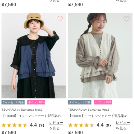
を見る
を見る
¥7,590
¥7,590
お気に入り
タイムセール対象
ポイント10%
タイムセール対象
ポイント10%
TSUHARU by Samansa Mos2
TSUHARU by Samansa Mos2
【tukuroi】コットンジャカード製品染めベスト《WEB限定》
【tukuroi】コットンジャカード製品染めベスト《WEB限定》
レビュー
レビュー
4.4
4.4
（9）
（9）
を見る
を見る
¥7,590
¥7,590