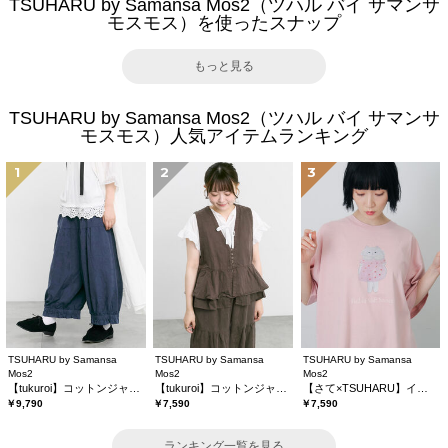
TSUHARU by Samansa Mos2（ツハル バイ サマンサ
モスモス）を使ったスナップ
もっと見る
TSUHARU by Samansa Mos2（ツハル バイ サマンサ
モスモス）人気アイテムランキング
1
2
3
TSUHARU by Samansa
TSUHARU by Samansa
TSUHARU by Samansa
Mos2
Mos2
Mos2
【tukuroi】コットンジャカード製品染め裾フリルパンツ《WEB限定》
【tukuroi】コットンジャカード製品染めベスト《WEB限定》
【さて×TSUHARU】イラスト柄プリントTシャツ
￥9,790
￥7,590
￥7,590
ランキング一覧を見る