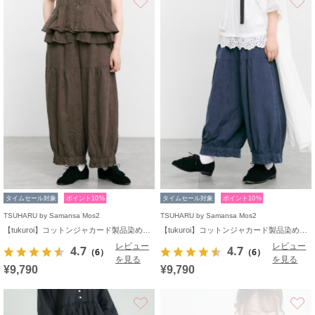
タイムセール対象
ポイント10%
タイムセール対象
ポイント10%
TSUHARU by Samansa Mos2
TSUHARU by Samansa Mos2
【tukuroi】コットンジャカード製品染め裾フリルパンツ《WEB限定》
【tukuroi】コットンジャカード製品染め裾フリルパンツ《WEB限定》
レビュー
レビュー
4.7
4.7
（6）
（6）
を見る
を見る
¥9,790
¥9,790
お気に入り