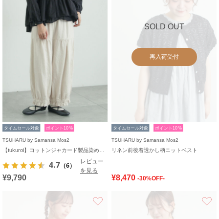
SOLD OUT
再入荷受付
タイムセール対象
ポイント10%
タイムセール対象
ポイント10%
TSUHARU by Samansa Mos2
TSUHARU by Samansa Mos2
【tukuroi】コットンジャカード製品染め裾フリルパンツ《WEB限定》
リネン前後着透かし柄ニットベスト
レビュー
4.7
（6）
を見る
¥9,790
¥8,470
-30%OFF-
お気に入り