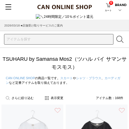
0
BRAND
カート
2026/08/04 ■8/13(木)AM2:00～サイトメンテナンス実施のお知らせ
TSUHARU by Samansa Mos2（ツハル バイ サマンサ
モスモス）
CAN ONLINE SHOP
の商品一覧です。
スカート
や
シャツ・ブラウス
、
カーディガ
ン
など定番アイテムを取り揃えております。
さらに絞り込む
表示変更
アイテム数：
168
件
お気に入り