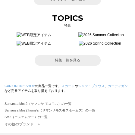
TOPICS
特集
特集一覧を見る
CAN ONLINE SHOP
の商品一覧です。
スカート
や
シャツ・ブラウス
、
カーディガン
など定番アイテムを取り揃えております。
Samansa Mos2（サマンサ モスモス）の一覧
Samansa Mos2 home's（サマンサモスモスホームズ）の一覧
SM2（エスエムツー）の一覧
TSUHARU by Samansa Mos2（ツハルバイサマンサモスモス）の一覧
その他のブランド ＋
sm2rhythm（サマンサモスモス リズム）の一覧