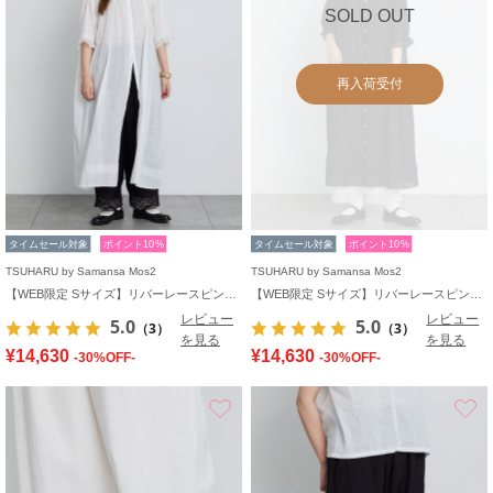
SOLD OUT
再入荷受付
タイムセール対象
ポイント10%
タイムセール対象
ポイント10%
TSUHARU by Samansa Mos2
TSUHARU by Samansa Mos2
【WEB限定 Sサイズ】リバーレースピンタック襟付きワンピース
【WEB限定 Sサイズ】リバーレースピンタック襟付きワンピース
レビュー
レビュー
5.0
5.0
（3）
（3）
を見る
を見る
¥14,630
¥14,630
-30%OFF-
-30%OFF-
お気に入り