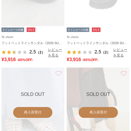
タイムセール対象
SALE
タイムセール対象
SALE
Te chichi
Te chichi
フットベットラインサンダル《2026 SUMMER LOOK item》
フットベットラインサンダル《2026 SUMMER LOOK item》
レビュー
レビュー
2.5
2.5
（2）
（2）
を見る
を見る
¥3,916
¥3,916
-60%OFF-
-60%OFF-
お気に入り
SOLD OUT
SOLD OUT
再入荷受付
再入荷受付