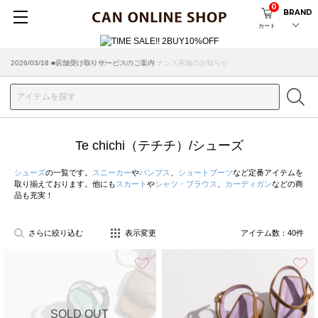
0
BRAND
カート
2026/08/04 ■8/13(木)AM2:00～サイトメンテナンス実施のお知らせ
Te chichi（テチチ）/シューズ
シューズ
の一覧です。
スニーカー
や
パンプス
、
ショートブーツ
など定番アイテムを
取り揃えております。他にも
スカート
や
シャツ・ブラウス
、
カーディガン
などの商
品も充実！
さらに絞り込む
表示変更
アイテム数：
40
件
お気に入り
SOLD OUT