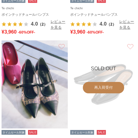
タイムセール対象
SALE
タイムセール対象
SALE
Te chichi
Te chichi
ポインテッドチュールパンプス
ポインテッドチュールパンプス
レビュー
レビュー
4.0
4.0
（2）
（2）
を見る
を見る
¥3,960
¥3,960
-60%OFF-
-60%OFF-
お気に入り
SOLD OUT
再入荷受付
タイムセール対象
SALE
タイムセール対象
SALE