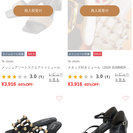
再入荷受付
再入荷受付
タイムセール対象
SALE
タイムセール対象
SALE
Te chichi
Te chichi
メッシュアソートスクエアトゥミュール
スタッズ付きミュール《2026 SUMMER LOOK item》
レビュー
レビュー
3.0
3.0
（1）
（1）
を見る
を見る
¥3,916
¥3,916
-60%OFF-
-60%OFF-
お気に入り