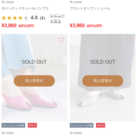
Te chichi
Te chichi
ポインテッドチュールパンプス
フロントオープンミュール
レビュー
4.0
（2）
を見る
¥3,960
¥3,960
-60%OFF-
-60%OFF-
お気に入り
SOLD OUT
SOLD OUT
再入荷受付
再入荷受付
タイムセール対象
SALE
タイムセール対象
SALE
Te chichi
Te chichi