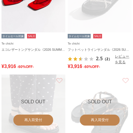
タイムセール対象
SALE
タイムセール対象
SALE
Te chichi
Te chichi
エコレザートングサンダル《2026 SUMMER LOOK item》
フットベットラインサンダル《2026 SUMMER LOOK item》
レビュー
2.5
（2）
を見る
¥3,916
¥3,916
-60%OFF-
-60%OFF-
お気に入り
SOLD OUT
SOLD OUT
再入荷受付
再入荷受付