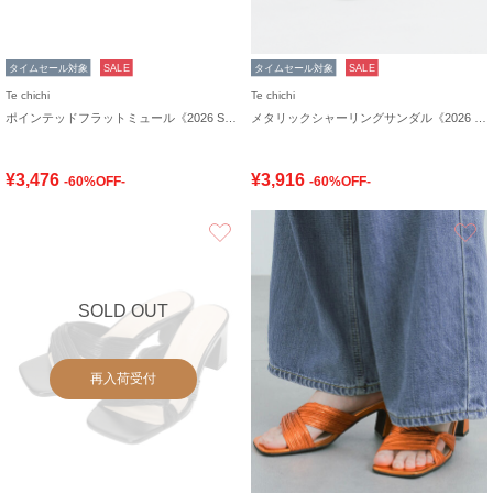
タイムセール対象
SALE
タイムセール対象
SALE
Te chichi
Te chichi
ポインテッドフラットミュール《2026 SUMMER LOOK item》
メタリックシャーリングサンダル《2026 SUMMER LOOK item》
¥3,476
¥3,916
-60%OFF-
-60%OFF-
お気に入り
SOLD OUT
再入荷受付