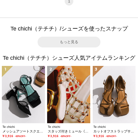
1
Te chichi（テチチ）/シューズを使ったスナップ
もっと見る
Te chichi（テチチ）シューズ人気アイテムランキング
1
2
3
Te chichi
Te chichi
Te chichi
メッシュアソートスクエアトゥミュール
スタッズ付きミュール《2026 SUMMER LOOK item》
カットオフストラップサンダル《2026 SUMMER LOOK item》
￥3,916
￥3,916
￥3,916
-60%OFF-
-60%OFF-
-60%OFF-