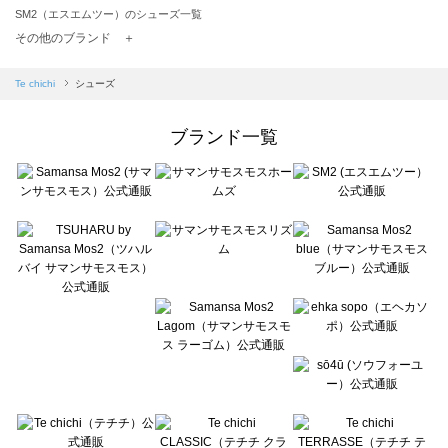
SM2（エスエムツー）のシューズ一覧
TSUHARU by Samansa Mos2（ツハルバイサマンサモスモス）のシューズ一覧
その他のブランド ＋
sm2rhythm（サマンサモスモス リズム）のシューズ一覧
Samansa Mos2 blue（サマンサモスモス ブルー）のシューズ一覧
Te chichi
シューズ
Samansa Mos2 Lagom（サマンサモスモス ラーゴム）のシューズ一覧
ehka sopo（エヘカソポ）のシューズ一覧
ブランド一覧
sō4ū（ソウフォーユー）のシューズ一覧
Te chichi（テチチ）のシューズ一覧
Te chichi CLASSIC（テチチ クラシック）のシューズ一覧
Te chichi TERRASSE（テチチ テラス）のシューズ一覧
Lugnoncure（ルノンキュール）のシューズ一覧
BETTY'S BLUE（べティーズブルー）のシューズ一覧
Wpc.（ワールドパーティー）のシューズ一覧