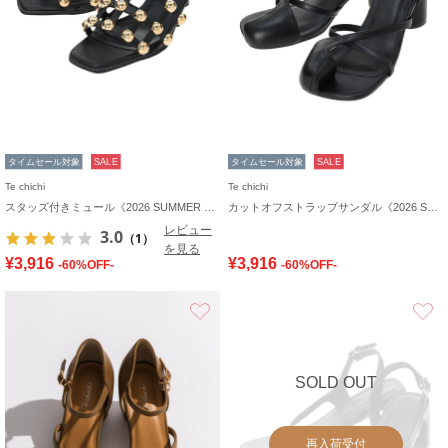
タイムセール対象
SALE
タイムセール対象
SALE
Te chichi
Te chichi
スタッズ付きミュール《2026 SUMMER LOOK item》
カットオフストラップサンダル《2026 SUMMER LOOK item》
レビュー
3.0
（1）
を見る
¥3,916
¥3,916
-60%OFF-
-60%OFF-
お気に入り
SOLD OUT
再入荷受付