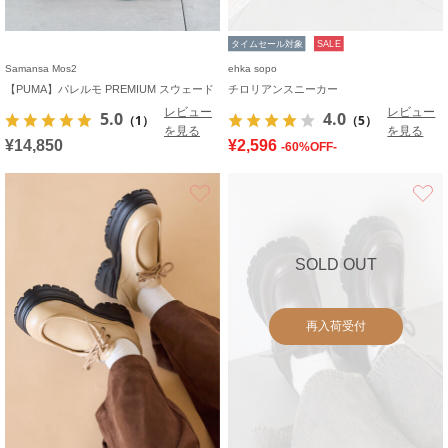
タイムセール対象
SALE
Samansa Mos2
ehka sopo
【PUMA】パレルモ PREMIUM スウェード
チロリアンスニーカー
レビュー
レビュー
5.0
4.0
（1）
（5）
を見る
を見る
¥14,850
¥2,596
-60%OFF-
お気に入り
SOLD OUT
再入荷受付