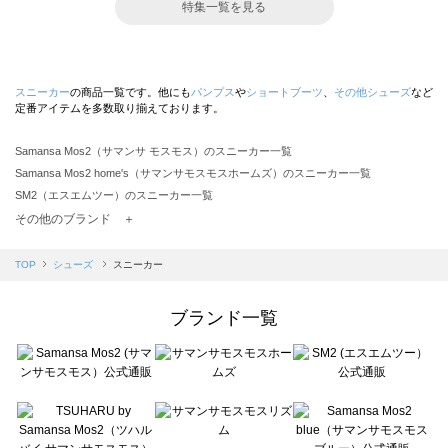
特集一覧を見る
スニーカー
の商品一覧です。他にも
パンプス
や
ショートブーツ
、
その他シューズ
など
定番アイテムを多数取り揃えております。
Samansa Mos2（サマンサ モスモス）のスニーカー一覧
Samansa Mos2 home's（サマンサモスモスホームズ）のスニーカー一覧
SM2（エスエムツー）のスニーカー一覧
TSUHARU by Samansa Mos2（ツハルバイサマンサモスモス）のスニーカー一覧
その他のブランド ＋
sm2rhythm（サマンサモスモス リズム）のスニーカー一覧
Samansa Mos2 blue（サマンサモスモス ブルー）のスニーカー一覧
TOP
シューズ
スニーカー
Samansa Mos2 Lagom（サマンサモスモス ラーゴム）のスニーカー一覧
ehka sopo（エヘカソポ）のスニーカー一覧
ブランド一覧
sō4ū（ソウフォーユー）のスニーカー一覧
Te chichi（テチチ）のスニーカー一覧
Te chichi CLASSIC（テチチ クラシック）のスニーカー一覧
Te chichi TERRASSE（テチチ テラス）のスニーカー一覧
Lugnoncure（ルノンキュール）のスニーカー一覧
BETTY'S BLUE（べティーズブルー）のスニーカー一覧