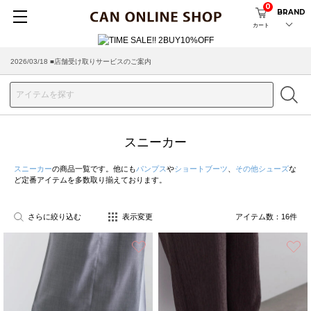
0
BRAND
カート
2026/03/18 ■店舗受け取りサービスのご案内
スニーカー
スニーカー
の商品一覧です。他にも
パンプス
や
ショートブーツ
、
その他シューズ
な
ど定番アイテムを多数取り揃えております。
さらに絞り込む
表示変更
アイテム数：
16
件
お気に入り