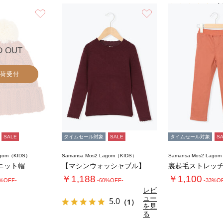
4.
お気に入り
お気に入り
D OUT
荷受付
SALE
タイムセール対象
SALE
タイムセール対象
S
agom（KIDS）
Samansa Mos2 Lagom（KIDS）
Samansa Mos2 Lago
ニット帽
【マシンウォッシャブル】ハイネックリブニット…
裏起毛ストレッ
￥1,188
￥1,100
0%OFF-
-60%OFF-
-33%O
レビ
ュー
5.0
（1）
を見
る