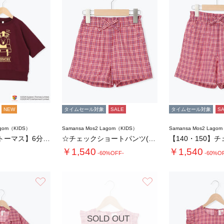
NEW
タイムセール対象
SALE
タイムセール対象
S
agom（KIDS）
Samansa Mos2 Lagom（KIDS）
Samansa Mos2 Lago
【きかんしゃトーマス】6分袖スウェットTシャ…
☆チェックショートパンツ(セットアップ可)
￥1,540
￥1,540
-60%OFF-
-60%O
お気に入り
お気に入り
SOLD OUT