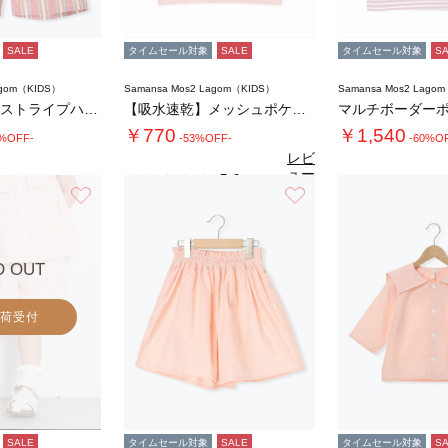
SALE
タイムセール対象
SALE
タイムセール対象
S
agom（KIDS）
Samansa Mos2 Lagom（KIDS）
Samansa Mos2 Lago
【140・150】ストライプハーフパンツ
【吸水速乾】メッシュポケット恐竜Tシャツ
マルチボーダー
￥770
￥1,540
0%OFF-
-53%OFF-
-60%O
レビ
ュー
5.0
（2）
を見
お気に入り
お気に入り
る
D OUT
荷受付
SALE
タイムセール対象
SALE
タイムセール対象
S