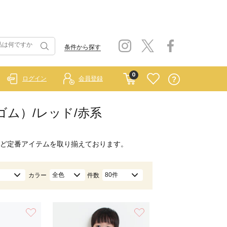
条件から探す
0
ログイン
会員登録
ーゴム）/レッド/赤系
ど定番アイテムを取り揃えております。
全色
80件
カラー
件数
お気に入り
お気に入り