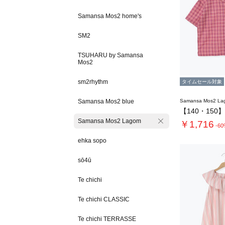
Samansa Mos2 home's
SM2
TSUHARU by Samansa
Mos2
sm2rhythm
タイムセール対象
Samansa Mos2 blue
Samansa Mos2 L
Samansa Mos2 Lagom
￥1,716
-6
ehka sopo
sō4ū
Te chichi
Te chichi CLASSIC
Te chichi TERRASSE