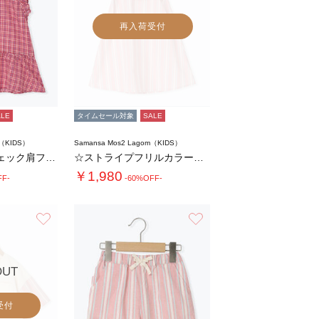
再入荷受付
ALE
タイムセール対象
SALE
m（KIDS）
Samansa Mos2 Lagom（KIDS）
【140・150】チェック肩フリルブラウス(…
☆ストライプフリルカラーワンピース
￥1,980
FF-
-60%OFF-
お気に入り
お気に入り
OUT
受付