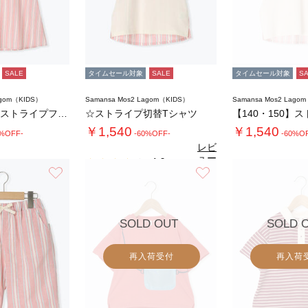
SALE
タイムセール対象
SALE
タイムセール対象
S
agom（KIDS）
Samansa Mos2 Lagom（KIDS）
Samansa Mos2 Lago
【140・150】ストライプフリルカラーワン…
☆ストライプ切替Tシャツ
￥1,540
￥1,540
0%OFF-
-60%OFF-
-60%O
レビ
ュー
4.0
（1）
を見
お気に入り
お気に入り
る
SOLD OUT
SOLD 
再入荷受付
再入荷