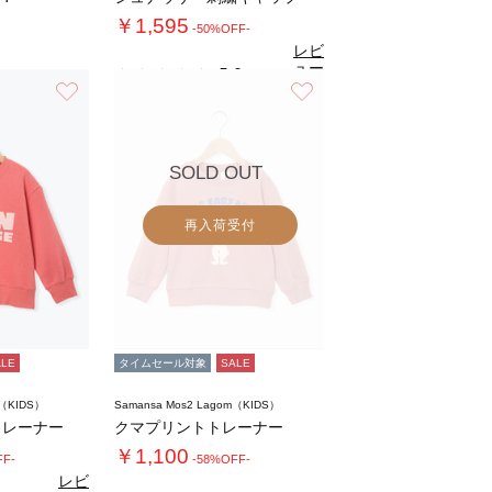
￥1,595
-50%OFF-
レビ
ュー
5.0
（1）
を見
お気に入り
お気に入り
る
SOLD OUT
再入荷受付
ALE
タイムセール対象
SALE
m（KIDS）
Samansa Mos2 Lagom（KIDS）
トレーナー
クマプリントトレーナー
￥1,100
FF-
-58%OFF-
レビ