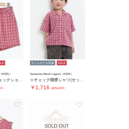
ALE
タイムセール対象
SALE
m（KIDS）
Samansa Mos2 Lagom（KIDS）
【140・150】チェックショートパンツ(セ…
☆チェック開襟シャツ(セットアップ可)
￥1,716
FF-
-60%OFF-
お気に入り
お気に入り
SOLD OUT