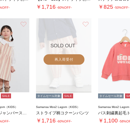
￥1,716
￥825
0%OFF-
-60%OFF-
-50%OFF-
お気に入り
お気に入り
SOLD OUT
再入荷受付
SALE
タイムセール対象
SALE
タイムセール対象
S
agom（KIDS）
Samansa Mos2 Lagom（KIDS）
Samansa Mos2 Lago
ストライプ柄ジャンバースカート
ストライプ柄コクーンパンツ
バス刺繍裏起毛
￥1,716
￥1,100
0%OFF-
-60%OFF-
-58%O