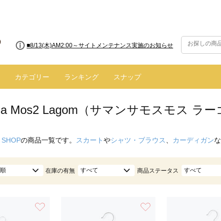
■8/13(木)AM2:00～サイトメンテナンス実施のお知らせ
■【お知らせ】ヤマト運輸の配送遅延・停止について
カテゴリー
ランキング
スナップ
nsa Mos2 Lagom（サマンサモスモス ラ
 SHOP
の商品一覧です。
スカート
や
シャツ・ブラウス
、
カーディガン
な
順
すべて
すべて
在庫の有無
商品ステータス
お気に入り
お気に入り