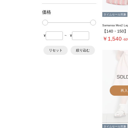
価格
タイムセール対象
Samansa Mos2 L
¥
~
¥
￥1,540
-6
リセット
絞り込む
SOL
再入
タイムセール対象