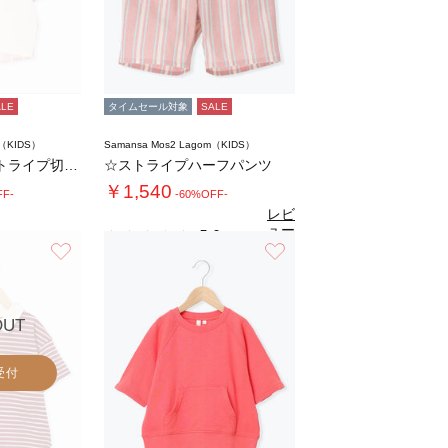
ALE
タイムセール対象
SALE
m（KIDS）
Samansa Mos2 Lagom（KIDS）
【140・150】ストライプ切替Tシャツ
☆ストライプハーフパンツ
￥1,540
FF-
-60%OFF-
レビ
ュー
5.0
（1）
を見
お気に入り
お気に入り
る
OUT
受付