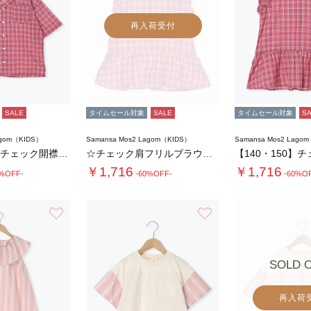
再入荷受付
SALE
タイムセール対象
SALE
タイムセール対象
S
agom（KIDS）
Samansa Mos2 Lagom（KIDS）
Samansa Mos2 Lago
【140・150】チェック開襟シャツ(セット…
☆チェック肩フリルブラウス(セットアップ可)…
￥1,716
￥1,716
0%OFF-
-60%OFF-
-60%O
お気に入り
お気に入り
SOLD 
再入荷