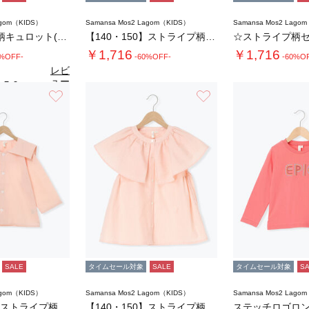
agom（KIDS）
Samansa Mos2 Lagom（KIDS）
Samansa Mos2 Lago
☆ストライプ柄キュロット(セットアップ可)
【140・150】ストライプ柄キュロット(セ…
￥1,716
￥1,716
0%OFF-
-60%OFF-
-60%O
レビ
ュー
5.0
（1）
を見
お気に入り
お気に入り
る
SALE
タイムセール対象
SALE
タイムセール対象
S
agom（KIDS）
Samansa Mos2 Lagom（KIDS）
Samansa Mos2 Lago
【140・150】ストライプ柄セーラーカラー…
【140・150】ストライプ柄ビッグカラーブ…
ステッチロゴロン