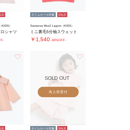
ALE
タイムセール対象
SALE
m（KIDS）
Samansa Mos2 Lagom（KIDS）
ポロシャツ
ミニ裏毛5分袖スウェット
￥1,540
FF-
-60%OFF-
お気に入り
お気に入り
SOLD OUT
再入荷受付
ALE
タイムセール対象
SALE