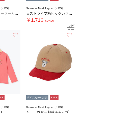
m（KIDS）
Samansa Mos2 Lagom（KIDS）
☆ストライプ柄セーラーカラーシャツ
☆ストライプ柄ビッグカラーブラウス(セットア…
￥1,716
FF-
-60%OFF-
レビ
ュー
5.0
（1）
を見
お気に入り
お気に入り
る
ALE
タイムセール対象
SALE
m（KIDS）
Samansa Mos2 Lagom（KIDS）
T
シュナウザー刺繍キャップ