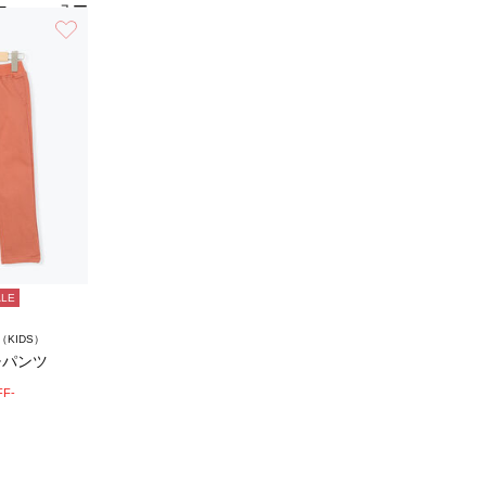
ュー
5
（2）
を見
お気に入り
る
ALE
m（KIDS）
チパンツ
FF-