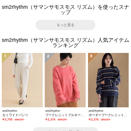
sm2rhythm（サマンサモスモス リズム）を使ったスナ
ップ
もっと見る
sm2rhythm（サマンサモスモス リズム）人気アイテム
ランキング
1
2
3
sm2rhythm
sm2rhythm
sm2rhythm
セミワイドパンツ
ブークレニットプルオーバー
ボーダーブークレニットプルオーバー
￥3,795
￥2,376
￥2,376
-50%OFF-
-60%OFF-
-60%OFF-