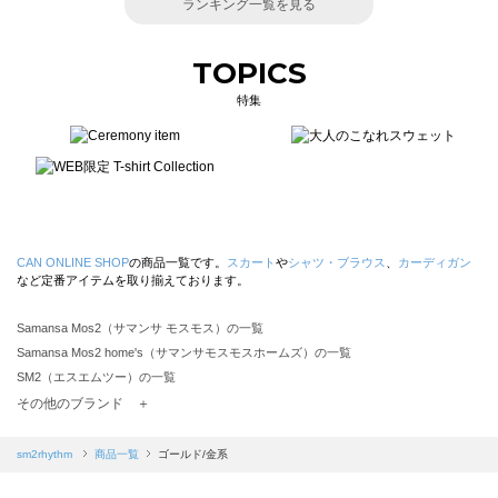
ランキング一覧を見る
TOPICS
特集
CAN ONLINE SHOP
の商品一覧です。
スカート
や
シャツ・ブラウス
、
カーディガン
など定番アイテムを取り揃えております。
Samansa Mos2（サマンサ モスモス）の一覧
Samansa Mos2 home's（サマンサモスモスホームズ）の一覧
SM2（エスエムツー）の一覧
TSUHARU by Samansa Mos2（ツハルバイサマンサモスモス）の一覧
その他のブランド ＋
sm2rhythm（サマンサモスモス リズム）の一覧
Samansa Mos2 blue（サマンサモスモス ブルー）の一覧
sm2rhythm
商品一覧
ゴールド/金系
Samansa Mos2 Lagom（サマンサモスモス ラーゴム）の一覧