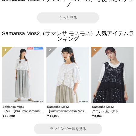
プ
もっと見る
Samansa Mos2（サマンサ モスモス）人気アイテムラ
ンキング
1
2
3
Samansa Mos2
Samansa Mos2
Samansa Mos2
〈M〉【kazumi×Samansa Mos2】キャミワンピース《WEB限定カラーあり》
【kazumi×Samansa Mos2】レースフリルブラウス
クロシェ風ベスト
￥13,200
￥11,000
￥5,940
ランキング一覧を見る