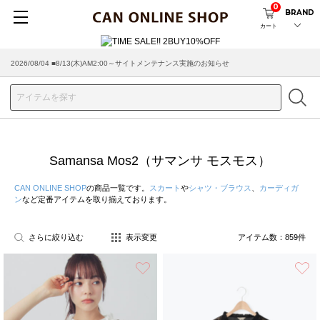
0
BRAND
カート
2026/08/04 ■8/13(木)AM2:00～サイトメンテナンス実施のお知らせ
2026/07/29 ■【お知らせ】ヤマト運輸の配送遅延・停止について
Samansa Mos2（サマンサ モスモス）
CAN ONLINE SHOP
の商品一覧です。
スカート
や
シャツ・ブラウス
、
カーディガ
ン
など定番アイテムを取り揃えております。
さらに絞り込む
表示変更
アイテム数：
859
件
お気に入り