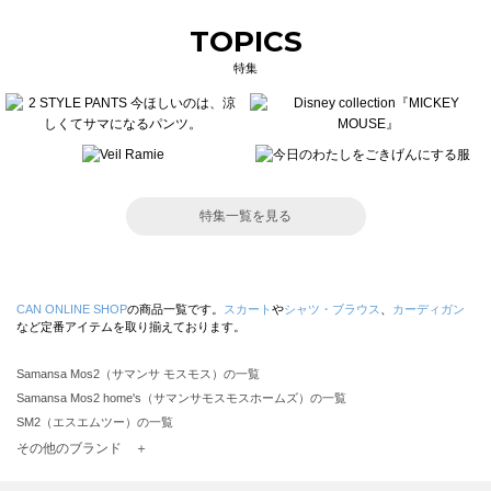
TOPICS
特集
特集一覧を見る
CAN ONLINE SHOP
の商品一覧です。
スカート
や
シャツ・ブラウス
、
カーディガン
など定番アイテムを取り揃えております。
Samansa Mos2（サマンサ モスモス）の一覧
Samansa Mos2 home's（サマンサモスモスホームズ）の一覧
SM2（エスエムツー）の一覧
TSUHARU by Samansa Mos2（ツハルバイサマンサモスモス）の一覧
その他のブランド ＋
sm2rhythm（サマンサモスモス リズム）の一覧