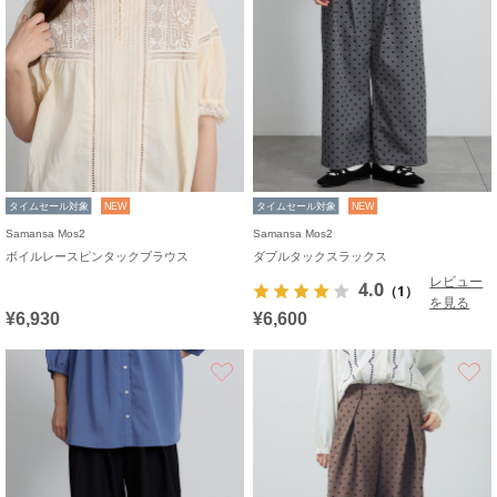
タイムセール対象
NEW
タイムセール対象
NEW
Samansa Mos2
Samansa Mos2
ボイルレースピンタックブラウス
ダブルタックスラックス
レビュー
4.0
（1）
を見る
¥6,930
¥6,600
お気に入り