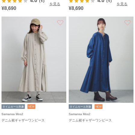
4.0
4.0
（1）
（1）
を見る
を見る
¥8,690
¥8,690
お気に入り
タイムセール対象
NEW
タイムセール対象
NEW
Samansa Mos2
Samansa Mos2
デニム裾ギャザーワンピース
デニム裾ギャザーワンピース