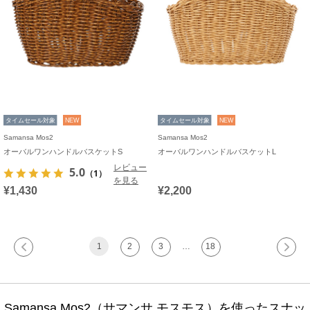
タイムセール対象
NEW
タイムセール対象
NEW
Samansa Mos2
Samansa Mos2
オーバルワンハンドルバスケットS
オーバルワンハンドルバスケットL
レビュー
5.0
（1）
を見る
¥1,430
¥2,200
1
2
3
…
18
Samansa Mos2（サマンサ モスモス）を使ったスナッ