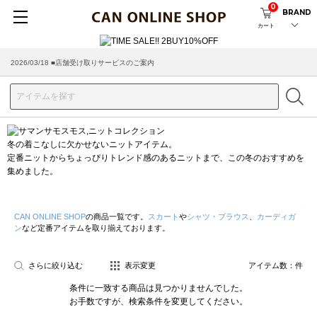
0
BRAND
カート
2026/03/18 ■店舗受け取りサービスのご案内
冬の着こなしに欠かせないニットアイテム。
定番ニットからちょっぴりトレンド感のあるニットまで、この冬のおすすめを
集めました。
CAN ONLINE SHOP
の商品一覧です。
スカート
や
シャツ・ブラウス
、
カーディガ
ン
など定番アイテムを取り揃えております。
さらに絞り込む
表示変更
アイテム数：
件
条件に一致する商品は見つかりませんでした。
お手数ですが、検索条件を変更してください。