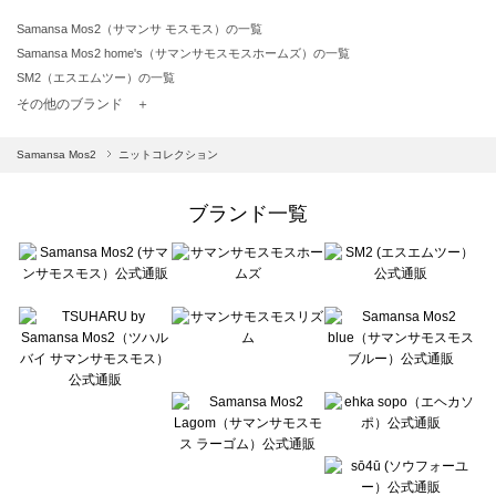
Samansa Mos2（サマンサ モスモス）の一覧
Samansa Mos2 home's（サマンサモスモスホームズ）の一覧
SM2（エスエムツー）の一覧
TSUHARU by Samansa Mos2（ツハルバイサマンサモスモス）の一覧
その他のブランド ＋
sm2rhythm（サマンサモスモス リズム）の一覧
Samansa Mos2 blue（サマンサモスモス ブルー）の一覧
Samansa Mos2
ニットコレクション
Samansa Mos2 Lagom（サマンサモスモス ラーゴム）の一覧
ehka sopo（エヘカソポ）の一覧
ブランド一覧
sō4ū（ソウフォーユー）の一覧
Te chichi（テチチ）の一覧
Te chichi CLASSIC（テチチ クラシック）の一覧
Te chichi TERRASSE（テチチ テラス）の一覧
Lugnoncure（ルノンキュール）の一覧
BETTY'S BLUE（べティーズブルー）の一覧
Wpc.（ワールドパーティー）の一覧