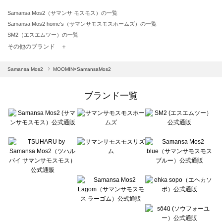
Samansa Mos2（サマンサ モスモス）の一覧
Samansa Mos2 home's（サマンサモスモスホームズ）の一覧
SM2（エスエムツー）の一覧
TSUHARU by Samansa Mos2（ツハルバイサマンサモスモス）の一覧
その他のブランド ＋
sm2rhythm（サマンサモスモス リズム）の一覧
Samansa Mos2 blue（サマンサモスモス ブルー）の一覧
Samansa Mos2
MOOMIN×SamansaMos2
Samansa Mos2 Lagom（サマンサモスモス ラーゴム）の一覧
ehka sopo（エヘカソポ）の一覧
ブランド一覧
sō4ū（ソウフォーユー）の一覧
Te chichi（テチチ）の一覧
Te chichi CLASSIC（テチチ クラシック）の一覧
Te chichi TERRASSE（テチチ テラス）の一覧
Lugnoncure（ルノンキュール）の一覧
BETTY'S BLUE（べティーズブルー）の一覧
Wpc.（ワールドパーティー）の一覧