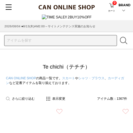
0
BRAND
カート
2026/08/04 ■8/13(木)AM2:00～サイトメンテナンス実施のお知らせ
2026/07/29 ■【お知らせ】ヤマト運輸の配送遅延・停止について
Te chichi（テチチ）
CAN ONLINE SHOP
の商品一覧です。
スカート
や
シャツ・ブラウス
、
カーディガ
ン
など定番アイテムを取り揃えております。
さらに絞り込む
表示変更
アイテム数：
1367
件
お気に入り