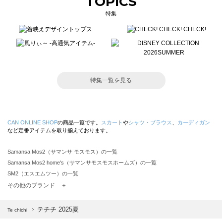
TOPICS
特集
特集一覧を見る
CAN ONLINE SHOP
の商品一覧です。
スカート
や
シャツ・ブラウス
、
カーディガン
など定番アイテムを取り揃えております。
Samansa Mos2（サマンサ モスモス）の一覧
Samansa Mos2 home's（サマンサモスモスホームズ）の一覧
SM2（エスエムツー）の一覧
TSUHARU by Samansa Mos2（ツハルバイサマンサモスモス）の一覧
その他のブランド ＋
sm2rhythm（サマンサモスモス リズム）の一覧
Samansa Mos2 blue（サマンサモスモス ブルー）の一覧
テチチ 2025
夏
Te chichi
Samansa Mos2 Lagom（サマンサモスモス ラーゴム）の一覧