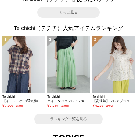
もっと見る
Te chichi（テチチ）人気アイテムランキング
1
2
3
Te chichi
Te chichi
Te chichi
【イージーケア/通気性/マシンウォッシャブル】チェックドロストシャツ
ボイルタックフレアスカート(セットアップ可)
【高通気】フレアブラウス（セットアップ可）
￥3,960
￥3,245
￥4,290
-27%OFF-
-50%OFF-
-20%OFF-
ランキング一覧を見る