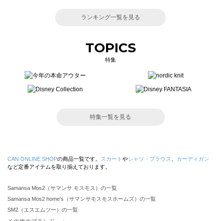
ランキング一覧を見る
TOPICS
特集
特集一覧を見る
CAN ONLINE SHOP
の商品一覧です。
スカート
や
シャツ・ブラウス
、
カーディガン
など定番アイテムを取り揃えております。
Samansa Mos2（サマンサ モスモス）の一覧
Samansa Mos2 home's（サマンサモスモスホームズ）の一覧
SM2（エスエムツー）の一覧
TSUHARU by Samansa Mos2（ツハルバイサマンサモスモス）の一覧