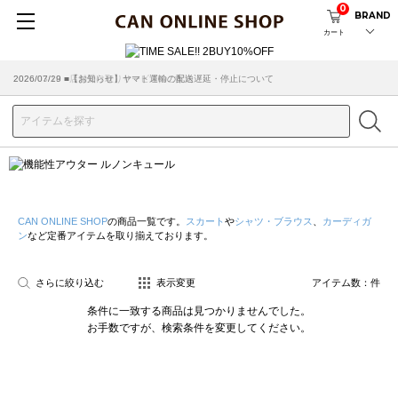
0
BRAND
カート
2026/07/29 ■【お知らせ】ヤマト運輸の配送遅延・停止について
2026/03/18 ■店舗受け取りサービスのご案内
CAN ONLINE SHOP
の商品一覧です。
スカート
や
シャツ・ブラウス
、
カーディガ
ン
など定番アイテムを取り揃えております。
さらに絞り込む
表示変更
アイテム数：
件
条件に一致する商品は見つかりませんでした。
お手数ですが、検索条件を変更してください。