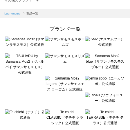
その他のブランド ＋
sm2rhythm（サマンサモスモス リズム）の一覧
Samansa Mos2 blue（サマンサモスモス ブルー）の一覧
Lugnoncure
商品一覧
Samansa Mos2 Lagom（サマンサモスモス ラーゴム）の一覧
ehka sopo（エヘカソポ）の一覧
ブランド一覧
sō4ū（ソウフォーユー）の一覧
Te chichi（テチチ）の一覧
Te chichi CLASSIC（テチチ クラシック）の一覧
Te chichi TERRASSE（テチチ テラス）の一覧
Lugnoncure（ルノンキュール）の一覧
BETTY'S BLUE（べティーズブルー）の一覧
Wpc.（ワールドパーティー）の一覧