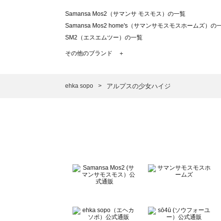
Samansa Mos2（サマンサ モスモス）の一覧
Samansa Mos2 home's（サマンサモスモスホームズ）の
SM2（エスエムツー）の一覧
TSUHARU by Samansa Mos2（ツハルバイサマンサモ
その他のブランド ＋
sm2rhythm（サマンサモスモス リズム）の一覧
Samansa Mos2 blue（サマンサモスモス ブルー）の一覧
Samansa Mos2 Lagom（サマンサモスモス ラーゴム）の
ehka sopo
アルプスの少女ハイジ
ehka sopo（エヘカソポ）の一覧
sō4ū（ソウフォーユー）の一覧
Te chichi（テチチ）の一覧
Te chichi CLASSIC（テチチ クラシック）の一覧
Te chichi TERRASSE（テチチ テラス）の一覧
Lugnoncure（ルノンキュール）の一覧
BETTY'S BLUE（べティーズブルー）の一覧
Wpc.（ワールドパーティー）の一覧