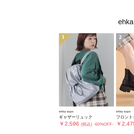
eh
1
2
ehka sopo
ehka sopo
ギャザーリュック
フロントジ
￥2,596
￥2,47
(税込)
-60%OFF-