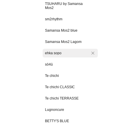
TSUHARU by Samansa
Mos2
sm2rhythm
Samansa Mos2 blue
Samansa Mos2 Lagom
ehka sopo
sō4ū
Te chichi
Te chichi CLASSIC
Te chichi TERRASSE
Lugnoncure
BETTY'S BLUE