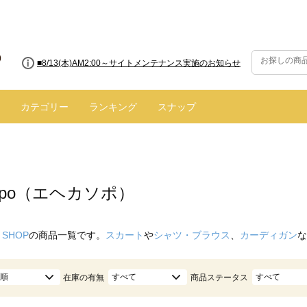
■8/13(木)AM2:00～サイトメンテナンス実施のお知らせ
■【お知らせ】ヤマト運輸の配送遅延・停止について
カテゴリー
ランキング
スナップ
 sopo（エヘカソポ）
 SHOP
の商品一覧です。
スカート
や
シャツ・ブラウス
、
カーディガン
な
順
すべて
すべて
在庫の有無
商品ステータス