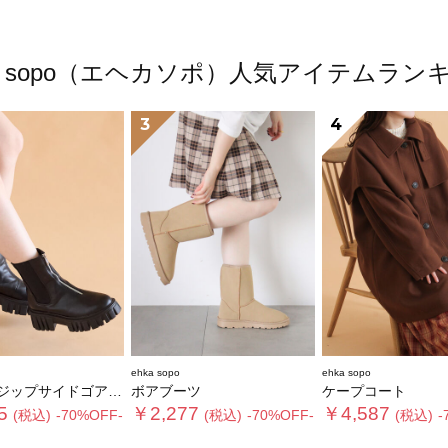
ka sopo（エヘカソポ）人気アイテムラン
3
4
ehka sopo
ehka sopo
ップサイドゴアブーツ
ボアブーツ
ケープコート
5
￥2,277
￥4,587
(税込)
-70%OFF-
(税込)
-70%OFF-
(税込)
-