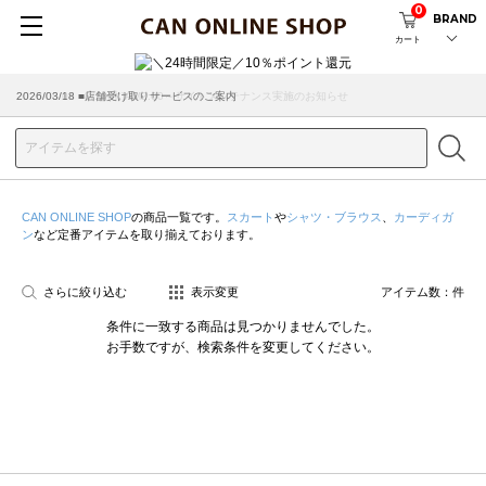
0
BRAND
カート
2026/08/04 ■8/13(木)AM2:00～サイトメンテナンス実施のお知らせ
2026/03/18 ■店舗受け取りサービスのご案内
CAN ONLINE SHOP
の商品一覧です。
スカート
や
シャツ・ブラウス
、
カーディガ
ン
など定番アイテムを取り揃えております。
さらに絞り込む
表示変更
アイテム数：
件
条件に一致する商品は見つかりませんでした。
お手数ですが、検索条件を変更してください。