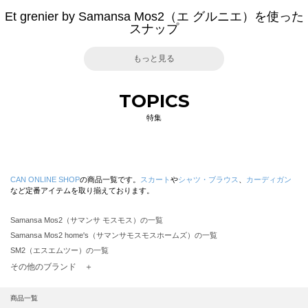
Et grenier by Samansa Mos2（エ グルニエ）を使った
スナップ
もっと見る
TOPICS
特集
CAN ONLINE SHOP
の商品一覧です。
スカート
や
シャツ・ブラウス
、
カーディガン
など定番アイテムを取り揃えております。
Samansa Mos2（サマンサ モスモス）の一覧
Samansa Mos2 home's（サマンサモスモスホームズ）の一覧
SM2（エスエムツー）の一覧
TSUHARU by Samansa Mos2（ツハルバイサマンサモスモス）の一覧
その他のブランド ＋
sm2rhythm（サマンサモスモス リズム）の一覧
Samansa Mos2 blue（サマンサモスモス ブルー）の一覧
商品一覧