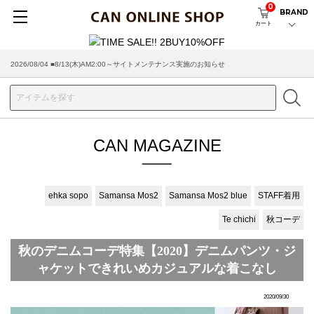
0
BRAND
カート
2026/08/04 ■8/13(木)AM2:00～サイトメンテナンス実施のお知らせ
2026/07/29 ■【お知らせ】ヤマト運輸の配送遅延・停止について
CAN MAGAZINE
ehka sopo
Samansa Mos2
Samansa Mos2 blue
STAFF着用
Te chichi
秋コーデ
秋のデニムコーデ特集【2020】デニムパンツ・ジ
ャケットできれいめカジュアルな着こなし
2020/09/30