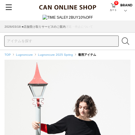
0
BRAND
カート
2026/07/29 ■【お知らせ】ヤマト運輸の配送遅延・停止について
2026/03/18 ■店舗受け取りサービスのご案内
TOP
Lugnoncure
Lugnoncure 2025 Spring
着用アイテム