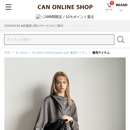
0
BRAND
カート
2026/08/04 ■8/13(木)AM2:00～サイトメンテナンス実施のお知らせ
2026/03/18 ■店舗受け取りサービスのご案内
TOP
Te chichi
Té chichi 2025 Autumn vol2 着用アイテム
着用アイテム