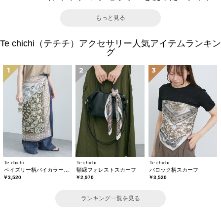
もっと見る
Te chichi（テチチ）アクセサリー人気アイテムランキン
グ
1
2
3
Te chichi
Te chichi
Te chichi
ペイズリー柄バイカラースカーフ
額縁フォレストスカーフ
バロック柄スカーフ
￥3,520
￥2,970
￥3,520
ランキング一覧を見る