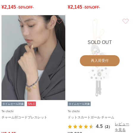
¥2,145
¥2,145
-50%OFF-
-50%OFF-
お気に入り
SOLD OUT
再入荷受付
タイムセール対象
SALE
タイムセール対象
Te chichi
Te chichi
チャーム付コードブレスレット
ドットスカートガール チャーム
レビュー
4.5
（2）
を見る