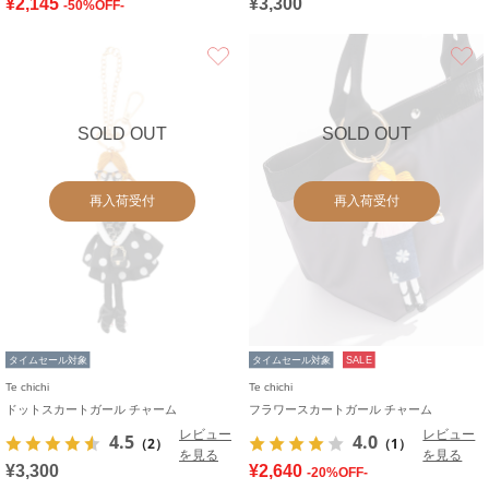
¥2,145
¥3,300
-50%OFF-
お気に入り
SOLD OUT
SOLD OUT
再入荷受付
再入荷受付
タイムセール対象
タイムセール対象
SALE
Te chichi
Te chichi
ドットスカートガール チャーム
フラワースカートガール チャーム
レビュー
レビュー
4.5
4.0
（2）
（1）
を見る
を見る
¥3,300
¥2,640
-20%OFF-