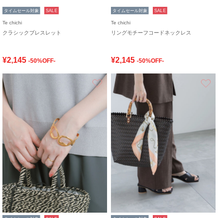
タイムセール対象
SALE
タイムセール対象
SALE
Te chichi
Te chichi
クラシックブレスレット
リングモチーフコードネックレス
¥2,145
¥2,145
-50%OFF-
-50%OFF-
お気に入り