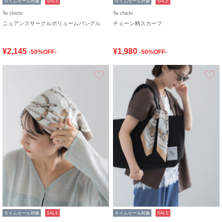
タイムセール対象
SALE
タイムセール対象
SALE
Te chichi
Te chichi
ニュアンスサークルボリュームバングル
チェーン柄スカーフ
¥2,145
¥1,980
-50%OFF-
-50%OFF-
お気に入り
タイムセール対象
SALE
タイムセール対象
SALE