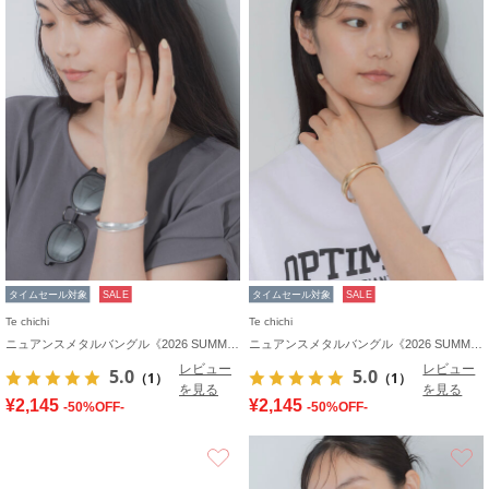
タイムセール対象
SALE
タイムセール対象
SALE
Te chichi
Te chichi
ニュアンスメタルバングル《2026 SUMMER LOOK item》
ニュアンスメタルバングル《2026 SUMMER LOOK item》
レビュー
レビュー
5.0
5.0
（1）
（1）
を見る
を見る
¥2,145
¥2,145
-50%OFF-
-50%OFF-
お気に入り