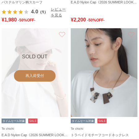
パステルマリン柄スカーフ
E.A.D Nylon Cap《2026 SUMMER LOOK item》
レビュー
4.0
（1）
を見る
¥1,980
¥2,200
-50%OFF-
-50%OFF-
お気に入り
SOLD OUT
再入荷受付
タイムセール対象
SALE
タイムセール対象
SALE
Te chichi
Te chichi
E.A.D Nylon Cap《2026 SUMMER LOOK item》
トラペイドモチーフコードネックレス