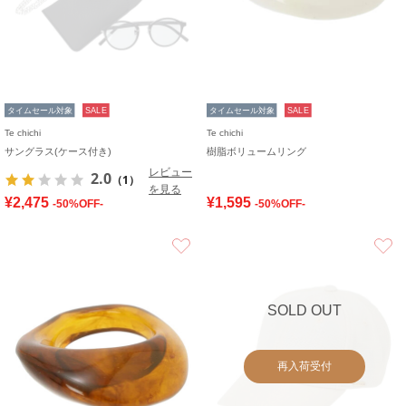
タイムセール対象
SALE
タイムセール対象
SALE
Te chichi
Te chichi
サングラス(ケース付き)
樹脂ボリュームリング
レビュー
2.0
（1）
を見る
¥2,475
¥1,595
-50%OFF-
-50%OFF-
お気に入り
SOLD OUT
再入荷受付