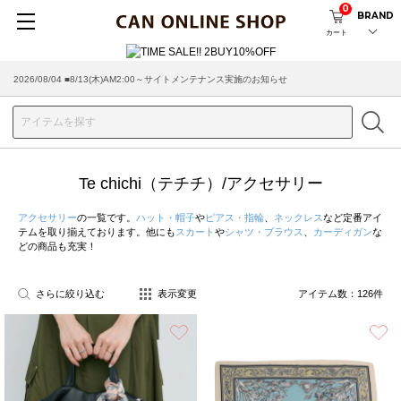
0
BRAND
カート
2026/08/04 ■8/13(木)AM2:00～サイトメンテナンス実施のお知らせ
2026/07/29 ■【お知らせ】ヤマト運輸の配送遅延・停止について
Te chichi（テチチ）/アクセサリー
アクセサリー
の一覧です。
ハット・帽子
や
ピアス・指輪
、
ネックレス
など定番アイ
テムを取り揃えております。他にも
スカート
や
シャツ・ブラウス
、
カーディガン
な
どの商品も充実！
さらに絞り込む
表示変更
アイテム数：
126
件
お気に入り