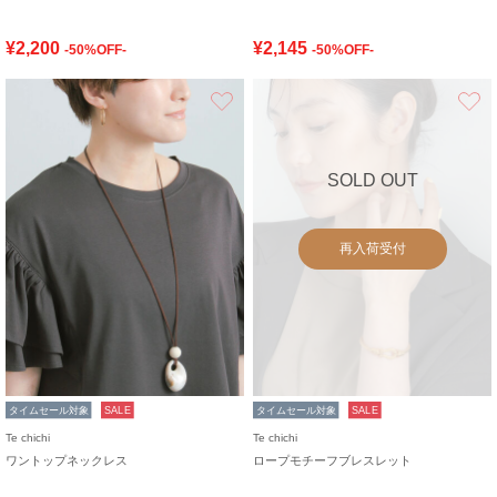
¥2,200
¥2,145
-50%OFF-
-50%OFF-
お気に入り
SOLD OUT
再入荷受付
タイムセール対象
SALE
タイムセール対象
SALE
Te chichi
Te chichi
ワントップネックレス
ロープモチーフブレスレット