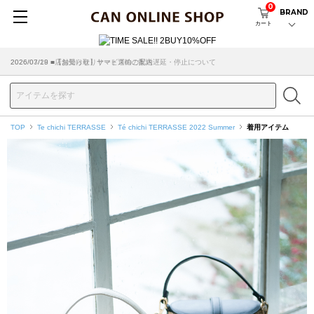
0
BRAND
カート
2026/07/29 ■【お知らせ】ヤマト運輸の配送遅延・停止について
2026/03/18 ■店舗受け取りサービスのご案内
TOP
Te chichi TERRASSE
Té chichi TERRASSE 2022 Summer
着用アイテム