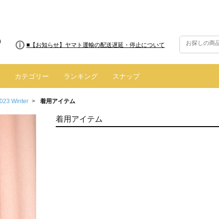
■8/13(木)AM2:00～サイトメンテナンス実施のお知らせ
■【お知らせ】ヤマト運輸の配送遅延・停止について
カテゴリー
ランキング
スナップ
023 Winter
着用アイテム
着用アイテム