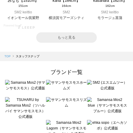
みなも【151cm】
kana【164cm】
kasahara【162㎝】
151cm
164cm
162cm
SM2 keittio
SM2
SM2 keittio
イオンモール筑紫野
横須賀モアーズシティ
モラージュ菖蒲
Powered by
もっと見る
TOP
スタッフスナップ
ブランド一覧