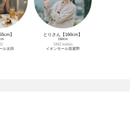
55cm】
とりさん【160cm】
cm
160cm
M2
SM2 keittio
ール太田
イオンモール筑紫野