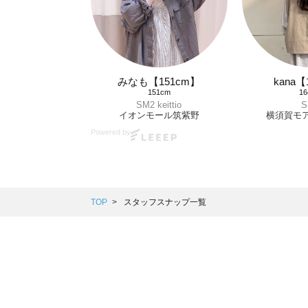
みなも【151cm】
kana【
151cm
1
SM2 keittio
S
イオンモール筑紫野
横須賀モ
Powered by
TOP
スタッフスナップ一覧