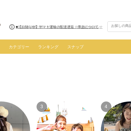
■8/13(木)AM2:00～サイトメンテナンス実施のお知らせ
■【お知らせ】ヤマト運輸の配送遅延・停止について
カテゴリー
ランキング
スナップ
3
4