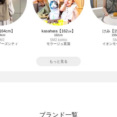
164cm】
kasahara【162㎝】
けみ【1
64cm
162cm
155
M2
SM2 keittio
S
アーズシティ
モラージュ菖蒲
イオンモ
もっと見る
ブランド一覧