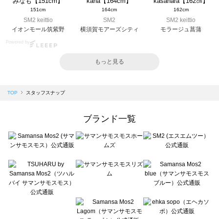
みなも【151cm】
kana【164cm】
kasahara【162㎝】
151cm
164cm
162cm
SM2 keittio
SM2
SM2 keittio
イオンモール筑紫野
横須賀モアーズシティ
モラージュ菖蒲
Powered by
もっと見る
TOP
スタッフスナップ
ブランド一覧