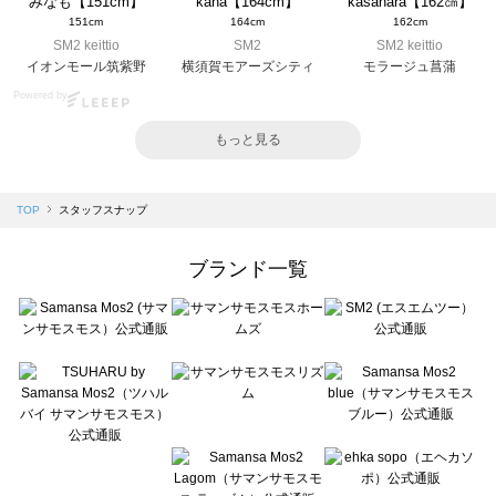
みなも【151cm】
kana【164cm】
kasahara【162㎝】
151cm
164cm
162cm
SM2 keittio
SM2
SM2 keittio
イオンモール筑紫野
横須賀モアーズシティ
モラージュ菖蒲
Powered by
もっと見る
TOP
スタッフスナップ
ブランド一覧