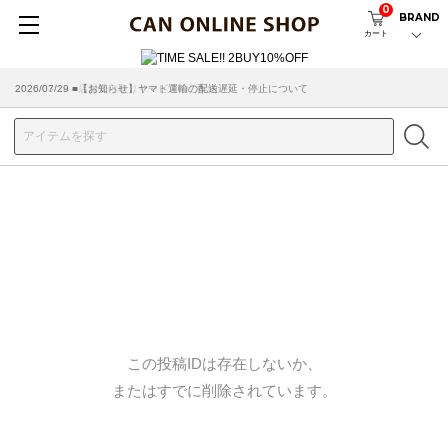
0
BRAND
カート
2026/07/29 ■【お知らせ】ヤマト運輸の配送遅延・停止について
2026/03/18 ■店舗受け取りサービスのご案内
この投稿IDは存在しないか、
またはすでに削除されています。