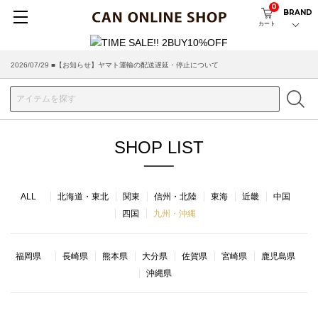
0
BRAND
カート
2026/07/29 ■【お知らせ】ヤマト運輸の配送遅延・停止について
SHOP LIST
ALL
北海道・東北
関東
信州・北陸
東海
近畿
中国
四国
九州・沖縄
福岡県
長崎県
熊本県
大分県
佐賀県
宮崎県
鹿児島県
沖縄県