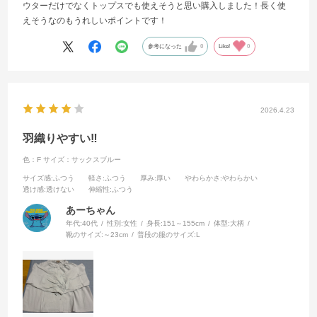
ウターだけでなくトップスでも使えそうと思い購入しました！長く使
えそうなのもうれしいポイントです！
参考になった
0
Like!
0
2026.4.23
羽織りやすい‼︎
色：F
サイズ：サックスブルー
サイズ感
:ふつう
軽さ
:ふつう
厚み
:厚い
やわらかさ
:やわらかい
透け感
:透けない
伸縮性
:ふつう
あーちゃん
年代:
40代
性別:
女性
身長:
151～155cm
体型:
大柄
靴のサイズ:
～23cm
普段の服のサイズ:
L