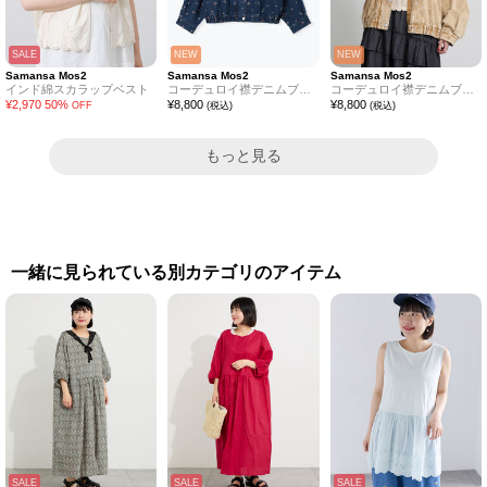
SALE
NEW
NEW
Samansa Mos2
Samansa Mos2
Samansa Mos2
インド綿スカラップベスト
コーデュロイ襟デニムブルゾン
コーデュロイ襟デニムブルゾン
¥
2,970
50
%
¥
8,800
¥
8,800
OFF
(税込)
(税込)
もっと見る
一緒に見られている別カテゴリのアイテム
SALE
SALE
SALE