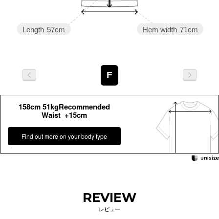
Length
57cm
Hem width
71cm
F
158cm 51kgRecommended
Waist +15cm
Find out more on your body type
REVIEW
レビュー