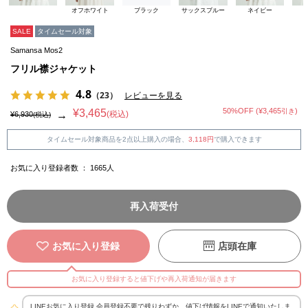
オフホワイト
ブラック
サックスブルー
ネイビー
SALE
タイムセール対象
Samansa Mos2
フリル襟ジャケット
4.8
（23）
レビューを見る
50%OFF (¥3,465
)
¥3,465
引き
(税込)
→
¥6,930
(税込)
タイムセール対象商品を2点以上購入の場合、
3,118円
で購入できます
お気に入り登録者数 ：
1665
人
再入荷受付
お気に入り登録
店頭在庫
お気に入り登録すると値下げや再入荷通知が届きます
LINEお気に入り登録 会員登録不要で残りわずか、値下げ情報をLINEで通知いたしま