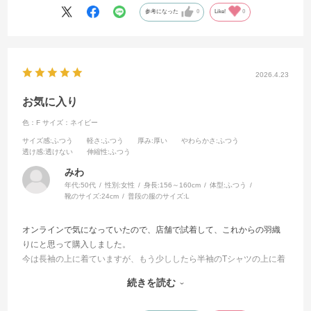
参考になった
0
Like!
0
2026.4.23
お気に入り
色：F
サイズ：ネイビー
サイズ感
:ふつう
軽さ
:ふつう
厚み
:厚い
やわらかさ
:ふつう
透け感
:透けない
伸縮性
:ふつう
みわ
年代:
50代
性別:
女性
身長:
156～160cm
体型:
ふつう
靴のサイズ:
24cm
普段の服のサイズ:
L
オンラインで気になっていたので、店舗で試着して、これからの羽織
りにと思って購入しました。
今は長袖の上に着ていますが、もう少ししたら半袖のTシャツの上に着
ようとTシャツも購入しました。
続きを読む
長さもちょうどよくて、何にでも合わせそうですが、パンツに合わせ
ようと思っています。