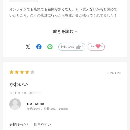
オンラインでも店頭でも在庫が無くなり、もう買えないかもと諦めて
いたところ、久々の店舗に行ったら在庫がまだ残ってくれてました！
ブラウスとしても着れるとの事だったので薄いかなと思ったのです
続きを読む
が、通常のブラウスより生地が厚めでしっかりした作りですがサッと
羽織りやすいです！
参考になった
0
Like!
0
形も可愛いですが、合わせ方に寄ってはガーリーにもカジュアルにも
合わせやすいと思います！
普段ミント好きな自分でも、このブルーは薄いブルーなのが可愛くて
2026.4.23
即ブルーで決まりました！
かわいい
在庫あったら買うべき1枚です！
色：F
サイズ：ネイビー
no name
年代:
50代
身長:
161～165cm
身幅ゆったり 動きやすい