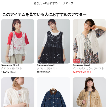
あなたへのおすすめピックアップ
このアイテムを見ている人におすすめのアウター
SALE
Samansa Mos2
Samansa Mos2
Samansa Mos2
クロシェ風ベスト
クロシェ風ベスト
インド綿スカラップベスト
¥
5,940
¥
5,940
¥
2,970
50
%
(税込)
(税込)
OFF