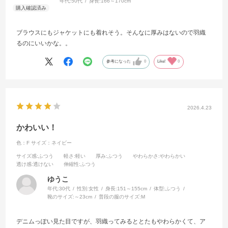
年代:
50代
身長:
166～170cm
ブラウスにもジャケットにも着れそう。そんなに厚みはないので羽織
るのにいいかな。。
参考になった
0
Like!
0
2026.4.23
かわいい！
色：F
サイズ：ネイビー
サイズ感
:ふつう
軽さ
:軽い
厚み
:ふつう
やわらかさ
:やわらかい
透け感
:透けない
伸縮性
:ふつう
ゆうこ
年代:
30代
性別:
女性
身長:
151～155cm
体型:
ふつう
靴のサイズ:
～23cm
普段の服のサイズ:
M
デニムっぽい見た目ですが、羽織ってみるととたもやわらかくて、ア