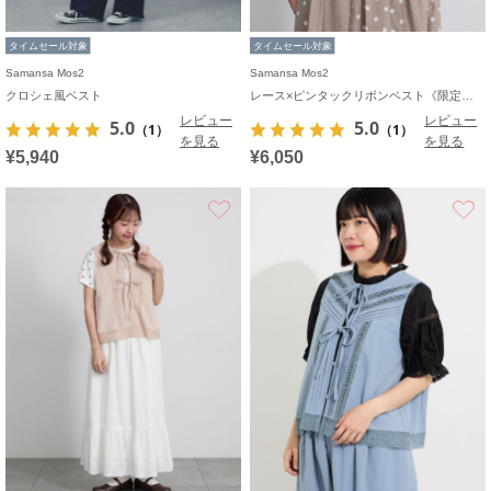
タイムセール対象
タイムセール対象
Samansa Mos2
Samansa Mos2
クロシェ風ベスト
レース×ピンタックリボンベスト《限定カラーあり》
レビュー
レビュー
5.0
5.0
（1）
（1）
を見る
を見る
¥5,940
¥6,050
お気に入り