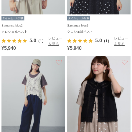
タイムセール対象
タイムセール対象
Samansa Mos2
Samansa Mos2
クロシェ風ベスト
クロシェ風ベスト
レビュー
レビュー
5.0
5.0
（1）
（1）
を見る
を見る
¥5,940
¥5,940
お気に入り