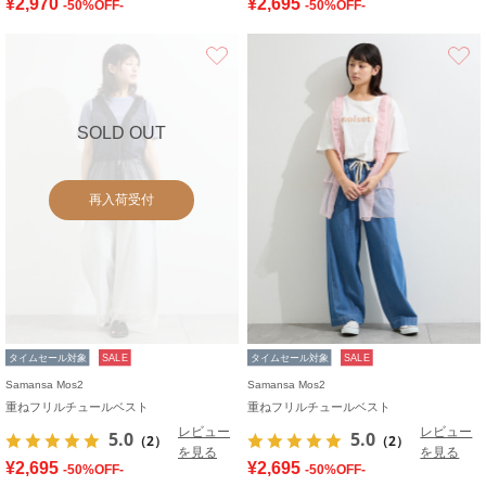
¥2,970
¥2,695
-50%OFF-
-50%OFF-
お気に入り
SOLD OUT
再入荷受付
タイムセール対象
SALE
タイムセール対象
SALE
Samansa Mos2
Samansa Mos2
重ねフリルチュールベスト
重ねフリルチュールベスト
レビュー
レビュー
5.0
5.0
（2）
（2）
を見る
を見る
¥2,695
¥2,695
-50%OFF-
-50%OFF-