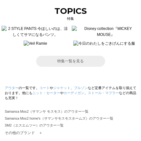
TOPICS
特集
特集一覧を見る
アウター
の一覧です。
コート
や
ジャケット
、
ブルゾン
など定番アイテムを取り揃えて
おります。他にも
ニット・セーター
や
カーディガン
、
ストール・マフラー
などの商品
も充実！
Samansa Mos2（サマンサ モスモス）のアウター一覧
Samansa Mos2 home's（サマンサモスモスホームズ）のアウター一覧
SM2（エスエムツー）のアウター一覧
TSUHARU by Samansa Mos2（ツハルバイサマンサモスモス）のアウター一覧
その他のブランド ＋
sm2rhythm（サマンサモスモス リズム）のアウター一覧