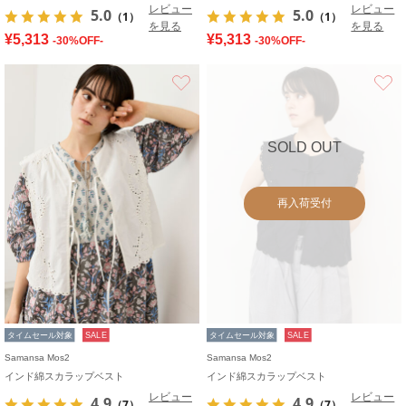
レビュー
レビュー
5.0
5.0
（1）
（1）
を見る
を見る
¥5,313
¥5,313
-30%OFF-
-30%OFF-
お気に入り
SOLD OUT
再入荷受付
タイムセール対象
SALE
タイムセール対象
SALE
Samansa Mos2
Samansa Mos2
インド綿スカラップベスト
インド綿スカラップベスト
レビュー
レビュー
4.9
4.9
（7）
（7）