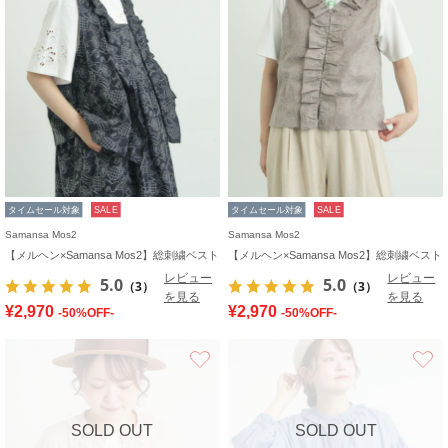
タイムセール対象
SALE
タイムセール対象
SALE
Samansa Mos2
Samansa Mos2
【メルヘン×Samansa Mos2】総刺繍ベスト
【メルヘン×Samansa Mos2】総刺繍ベスト
レビュー
レビュー
5.0
5.0
（3）
（3）
を見る
を見る
¥2,970
¥2,970
-50%OFF-
-50%OFF-
お気に入り
SOLD OUT
SOLD OUT