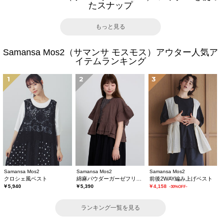
たスナップ
もっと見る
Samansa Mos2（サマンサ モスモス）アウター人気ア
イテムランキング
1
2
3
Samansa Mos2
Samansa Mos2
Samansa Mos2
クロシェ風ベスト
綿麻パウダーガーゼフリルベスト
前後2WAY編み上げベスト
￥5,940
￥5,390
￥4,158
-30%OFF-
ランキング一覧を見る