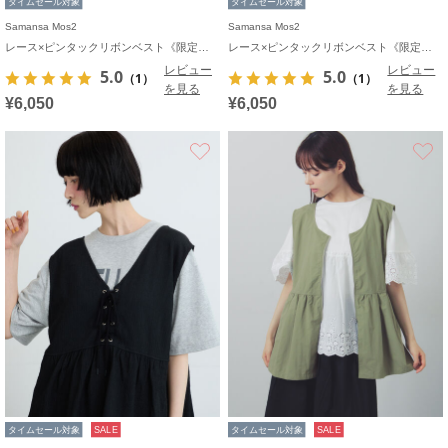
タイムセール対象
タイムセール対象
Samansa Mos2
Samansa Mos2
レース×ピンタックリボンベスト《限定カラーあり》
レース×ピンタックリボンベスト《限定カラーあり》
レビュー
レビュー
5.0
5.0
（1）
（1）
を見る
を見る
¥6,050
¥6,050
お気に入り
タイムセール対象
SALE
タイムセール対象
SALE