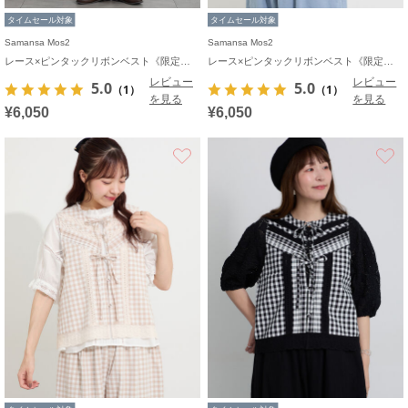
タイムセール対象
タイムセール対象
Samansa Mos2
Samansa Mos2
レース×ピンタックリボンベスト《限定カラーあり》
レース×ピンタックリボンベスト《限定カラーあり》
レビュー
レビュー
5.0
5.0
（1）
（1）
を見る
を見る
¥6,050
¥6,050
お気に入り