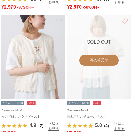
を見る
を見る
¥2,970
¥2,970
-50%OFF-
-50%OFF-
お気に入り
SOLD OUT
再入荷受付
タイムセール対象
SALE
タイムセール対象
SALE
Samansa Mos2
Samansa Mos2
インド綿スカラップベスト
重ねフリルチュールベスト
レビュー
レビュー
4.9
5.0
（7）
（2）
を見る
を見る