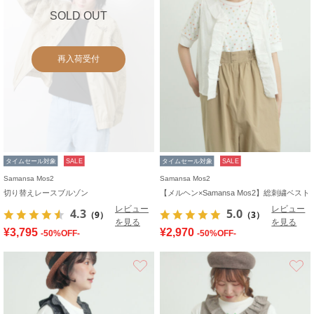
SOLD OUT
再入荷受付
タイムセール対象
SALE
タイムセール対象
SALE
Samansa Mos2
Samansa Mos2
切り替えレースブルゾン
【メルヘン×Samansa Mos2】総刺繍ベスト
レビュー
レビュー
4.3
5.0
（9）
（3）
を見る
を見る
¥3,795
¥2,970
-50%OFF-
-50%OFF-
お気に入り