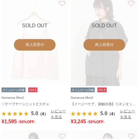
お気に入り
SOLD OUT
SOLD OUT
再入荷受付
再入荷受付
タイムセール対象
SALE
タイムセール対象
SALE
Samansa Mos2
Samansa Mos2
◇テープヤーンニットビスチェ
【イージーケア、接触冷感】リネンタッチジャケット
レビュー
レビュー
5.0
5.0
（4）
（4）
を見る
を見る
¥1,595
¥3,245
-50%OFF-
-50%OFF-
お気に入り