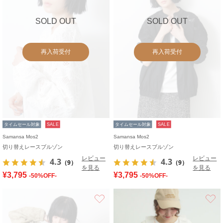
SOLD OUT
SOLD OUT
再入荷受付
再入荷受付
タイムセール対象
SALE
タイムセール対象
SALE
Samansa Mos2
Samansa Mos2
切り替えレースブルゾン
切り替えレースブルゾン
レビュー
レビュー
4.3
4.3
（9）
（9）
を見る
を見る
¥3,795
¥3,795
-50%OFF-
-50%OFF-
お気に入り