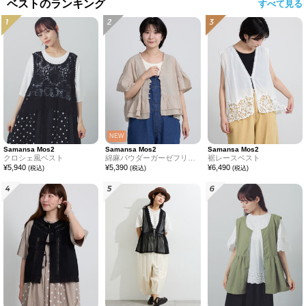
ベストのランキング
すべて見る
NEW
Samansa Mos2
Samansa Mos2
Samansa Mos2
クロシェ風ベスト
綿麻パウダーガーゼフリルベスト
裾レースベスト
¥
5,940
¥
5,390
¥
6,490
(税込)
(税込)
(税込)