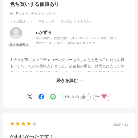
色ち買いする価値あり
色：F
サイズ：チャコールグレー
サイズ感
:ふつう
厚み
:ふつう
やわらかさ
:やわらかい
nかずぅ
年代:
40代
性別:
女性
身長:
151～155cm
体型:
小柄
靴のサイズ:
～23cm
普段の服のサイズ:
M
キナリが気に入ってチャコールグレーも欲しいなと思っていたらお値
下げしていたので即購入しました。前後着の場合、結局気に入った側
でばかり着用する事が多いですがこれは合わせる物や気分でどちら側
でも遣えています。少し丈が短いかなと思いましたがワンピースで合
続きを読む
わせるなら絶妙かなと思います。
参考になった
1
Like!
0
2026.4.21
かわいかったです！