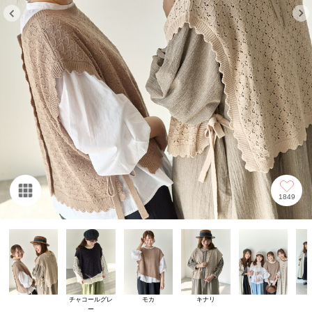
1849
チャコールグレ
モカ
キナリ
ー