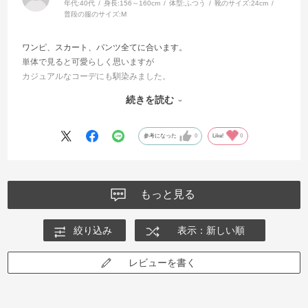
年代:
40代
身長:
156～160cm
体型:
ふつう
靴のサイズ:
24cm
普段の服のサイズ:
M
ワンピ、スカート、パンツ全てに合います。
単体で見ると可愛らしく思いますが
カジュアルなコーデにも馴染みました。
モカ、チャコール、キナリの順に
続きを読む
購入しました。
３色とも間違いない色味です。
多色買いすると後々着なくなる
参考になった
0
Like!
0
色が出てくるのですがこれは全色本当に使いやすい
色味で何でも合うので凄いです。
大事にします。
もっと見る
絞り込み
表示：新しい順
レビューを書く