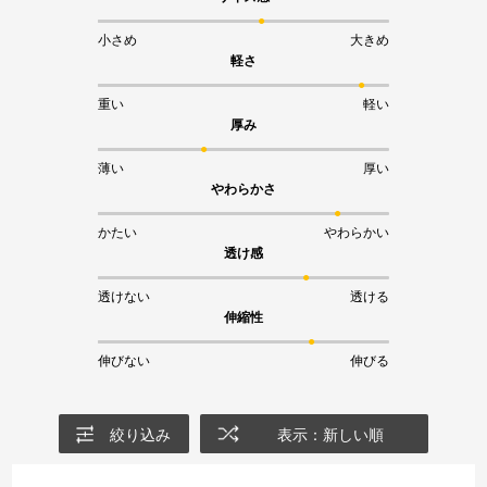
小さめ
大きめ
軽さ
重い
軽い
厚み
薄い
厚い
やわらかさ
かたい
やわらかい
透け感
透けない
透ける
伸縮性
伸びない
伸びる
絞り込み
表示：新しい順