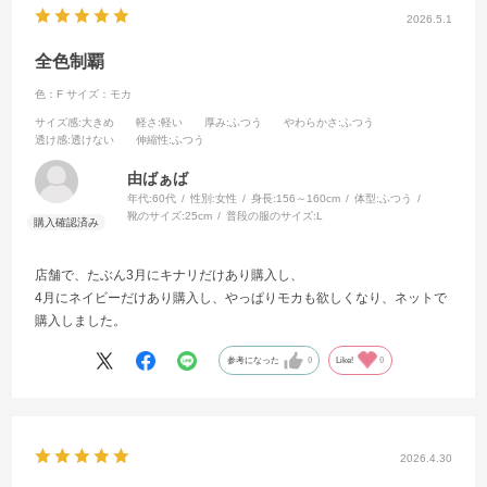
2026.5.1
全色制覇
色：F
サイズ：モカ
サイズ感
:大きめ
軽さ
:軽い
厚み
:ふつう
やわらかさ
:ふつう
透け感
:透けない
伸縮性
:ふつう
由ばぁば
年代:
60代
性別:
女性
身長:
156～160cm
体型:
ふつう
靴のサイズ:
25cm
普段の服のサイズ:
L
店舗で、たぶん3月にキナリだけあり購入し、
4月にネイビーだけあり購入し、やっぱりモカも欲しくなり、ネットで
購入しました。
参考になった
0
Like!
0
2026.4.30