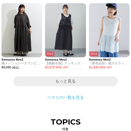
SALE
SALE
Samansa Mos2
Samansa Mos2
Samansa Mos2
袖メッシュレースワンピース《WEB限定カラーあり》
【接触冷感】ドッキングワンピース
《新色追加》裾スカラップレースノースリーブインナー
¥
8,690
¥
3,575
50
%
¥
1,595
50
%
(税込)
OFF
OFF
もっと見る
ベスト
の一覧を見る
TOPICS
特集