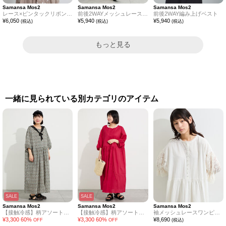
Samansa Mos2
Samansa Mos2
Samansa Mos2
レース×ピンタックリボンベスト《限定カラーあり》
前後2WAYメッシュレースベスト
前後2WAY編み上げベスト
¥
6,050
¥
5,940
¥
5,940
(税込)
(税込)
(税込)
もっと見る
一緒に見られている別カテゴリのアイテム
SALE
SALE
Samansa Mos2
Samansa Mos2
Samansa Mos2
【接触冷感】柄アソートワンピース《限定カラーあり》
【接触冷感】柄アソートワンピース《限定カラーあり》
袖メッシュレースワンピース《WEB限定カラーあり》
¥
3,300
60
%
¥
3,300
60
%
¥
8,690
OFF
OFF
(税込)