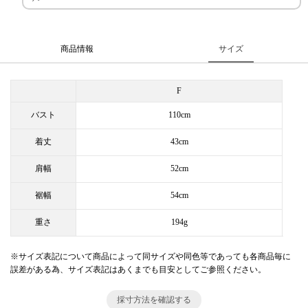
商品情報
サイズ
F
バスト
110cm
着丈
43cm
肩幅
52cm
裾幅
54cm
重さ
194g
※サイズ表記について商品によって同サイズや同色等であっても各商品毎に
誤差がある為、サイズ表記はあくまでも目安としてご参照ください。
採寸方法を確認する