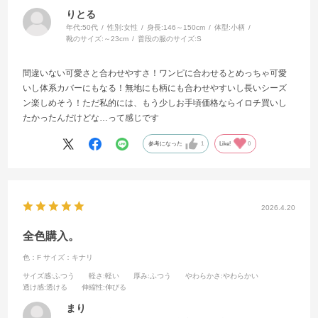
りとる
年代:
50代
性別:
女性
身長:
146～150cm
体型:
小柄
靴のサイズ:
～23cm
普段の服のサイズ:
S
間違いない可愛さと合わせやすさ！ワンピに合わせるとめっちゃ可愛
いし体系カバーにもなる！無地にも柄にも合わせやすいし長いシーズ
ン楽しめそう！ただ私的には、もう少しお手頃価格ならイロチ買いし
たかったんだけどな…って感じです
参考になった
1
Like!
0
2026.4.20
全色購入。
色：F
サイズ：キナリ
サイズ感
:ふつう
軽さ
:軽い
厚み
:ふつう
やわらかさ
:やわらかい
透け感
:透ける
伸縮性
:伸びる
まり