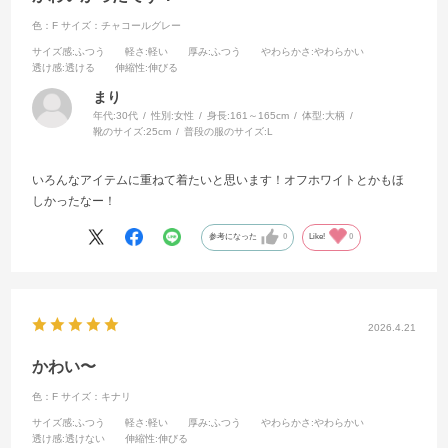
色：F
サイズ：チャコールグレー
サイズ感
:ふつう
軽さ
:軽い
厚み
:ふつう
やわらかさ
:やわらかい
透け感
:透ける
伸縮性
:伸びる
まり
年代:
30代
性別:
女性
身長:
161～165cm
体型:
大柄
靴のサイズ:
25cm
普段の服のサイズ:
L
いろんなアイテムに重ねて着たいと思います！オフホワイトとかもほ
しかったなー！
参考になった
0
Like!
0
2026.4.21
かわい〜
色：F
サイズ：キナリ
サイズ感
:ふつう
軽さ
:軽い
厚み
:ふつう
やわらかさ
:やわらかい
透け感
:透けない
伸縮性
:伸びる