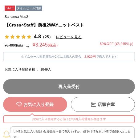
SALE
タイムセール対象
Samansa Mos2
【Cross×Staff】前後2WAYニットベスト
4.8
（25）
レビューを見る
50%OFF (¥3,245
)
¥3,245
引き
(税込)
→
¥6,490
(税込)
タイムセール対象商品を2点以上購入の場合、
2,920円
で購入できます
お気に入り登録者数 ：
1849
人
再入荷受付
お気に入り登録
店頭在庫
お気に入り登録すると値下げや再入荷通知が届きます
LINEお気に入り登録 会員登録不要で残りわずか、値下げ情報をLINEで通知いたしま
す。