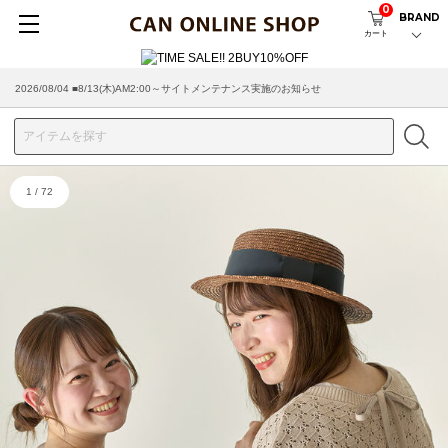
0
BRAND
カート
2026/08/04 ■8/13(木)AM2:00～サイトメンテナンス実施のお知らせ
2026/07/29 ■【お知らせ】ヤマト運輸の配送遅延・停止について
1
/
72