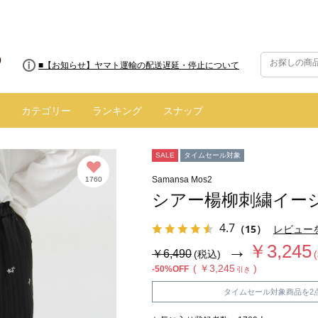
■【お知らせ】ヤマト運輸の配送遅延・停止について
カテゴリー
ランキング
スナップ
SALE
タイムセール対象
Samansa Mos2
1760
シアー楊柳刺繍イー
4.7
（15）
レビュー
→
￥3,245
￥6,490
(税込)
( ￥3,245
)
-50%OFF
引き
タイムセール対象商品を2