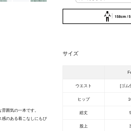
158cm / 
サイズ
F
ウエスト
[ゴム
ヒップ
1
。
な雰囲気の一本です。
総丈
ス感のある着こなしにもぴ
股上