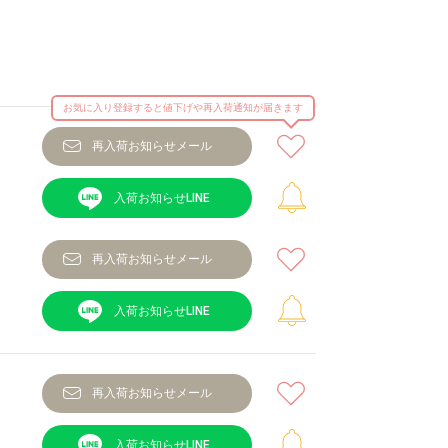
お気に入り登録すると値下げや再入荷通知が届きます
再入荷お知らせメール
再入荷お知らせメール
再入荷お知らせメール
イト
カラー：ブ
ズ：Free-M
モデル身長：158cm 着