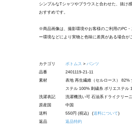
シンプルなTシャツやブラウスと合わせた、抜け
おすすめです。
※商品画像は、撮影環境やお客様のご利用のPC・
ー環境などにより実物と色味に差異がある場合が
カテゴリ
ボトムス
>
パンツ
品番
2401119-21-11
素材
表地 再生繊維（セルロース） 82% 
ステル 100% 刺繍糸 ポリエステル 1
洗濯表記
洗濯機洗い可 石油系ドライクリー
原産国
中国
送料
550円 (税込)
(
送料について
)
返品
返品特約