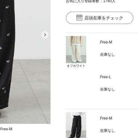
お気に入り登録者数
1760
人
店頭在庫をチェック
Free-M
在庫なし
オフホワイト
Free-L
在庫なし
Free-M
ree-M
カラー：オフホワ
在庫なし
モデル身長：151cm 着用サイ