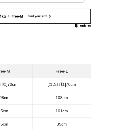
51kg
Free-M
Find your size
ree-M
Free-L
仕様]70cm
[ゴム仕様]70cm
08cm
108cm
95cm
101cm
35cm
35cm