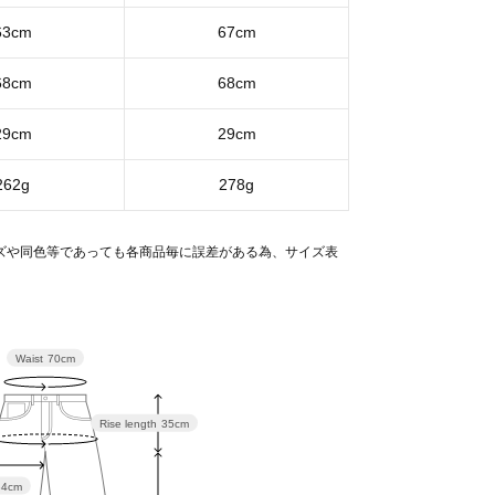
63cm
67cm
68cm
68cm
29cm
29cm
262g
278g
ズや同色等であっても各商品毎に誤差がある為、サイズ表
。
Waist
70cm
Rise length
35cm
34cm