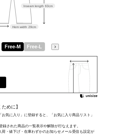
Inseam length
63cm
Hem width
29cm
Free-M
Free-L
くために】
「お気に入り」に登録すると、「お気に入り商品リスト」
、登録された商品の一覧表示や解除が行なえます。
入荷・値下げ・在庫わずかのお知らせメール受信も設定が