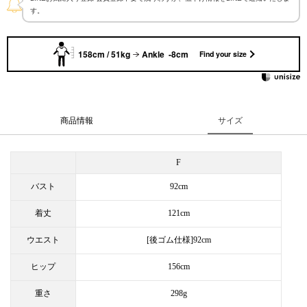
す。
158cm / 51kg
Ankle -8cm
Find your size
商品情報
サイズ
F
バスト
92cm
着丈
121cm
ウエスト
[後ゴム仕様]92cm
ヒップ
156cm
重さ
298g