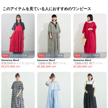
このアイテムを見ている人におすすめのワンピース
SALE
タイムセール対象
SALE
タイムセール対象
SALE
タイムセール対象
Samansa Mos2
Samansa Mos2
Samansa Mos2
前後2WAYキャミワンピース
【接触冷感】柄アソートワンピース《限定カラーあり》
【接触冷感】柄アソートワンピース《限定カラーあり》
¥
3,575
50
%
¥
3,300
60
%
¥
3,300
60
%
OFF
OFF
OFF