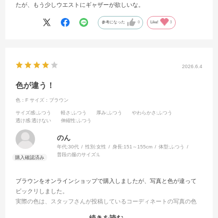
たが、もう少しウエストにギャザーが欲しいな。
参考になった
0
Like!
3
2026.6.4
色が違う！
色：F
サイズ：ブラウン
サイズ感
:ふつう
軽さ
:ふつう
厚み
:ふつう
やわらかさ
:ふつう
透け感
:透けない
伸縮性
:ふつう
のん
年代:
30代
性別:
女性
身長:
151～155cm
体型:
ふつう
普段の服のサイズ:
L
ブラウンをオンラインショップで購入しましたが、写真と色が違って
ビックリしました。
実際の色は、スタッフさんが投稿しているコーディネートの写真の色
に近いです。