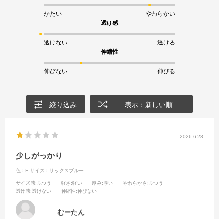
かたい
やわらかい
透け感
透けない
透ける
伸縮性
伸びない
伸びる
絞り込み
表示：新しい順
2026.6.28
少しがっかり
色：F
サイズ：サックスブルー
サイズ感
:ふつう
軽さ
:軽い
厚み
:厚い
やわらかさ
:ふつう
透け感
:透けない
伸縮性
:伸びない
むーたん