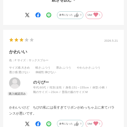
続きを読む
もっと黄色っぽい茶色を想像していたのでがっかりしたのですが、試
着してみたら形は可愛かったのでよかったです。
参考になった
0
Like!
1
2026.5.21
かわいい
色：F
サイズ：サックスブルー
サイズ感
:大きめ
軽さ
:ふつう
厚み
:ふつう
やわらかさ
:ふつう
透け感
:透けない
伸縮性
:伸びない
のりぴー
年代:
60代
性別:
女性
身長:
151～155cm
体型:
小柄
靴のサイズ:
～23cm
普段の服のサイズ:
M
かわいいけど ちびの私には長すぎてリボンがめっちゃ上に来てバラ
ンスが悪いです。
参考になった
0
Like!
2