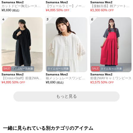
Samansa Mos2
Samansa Mos2
Samansa Mos2
カットドビー胸元レースワンピース
【ヴェールラミー】ノースリーブワンピース
【接触冷感】柄アソートワンピース《限定カラーあり》
¥
8,690
¥
4,895
50
%
¥
3,300
60
%
(税込)
OFF
OFF
SALE
タイムセール対象
タイムセール対象
SALE
タイムセール対象
Samansa Mos2
Samansa Mos2
Samansa Mos2
【Cross×Staff】前後2WAYワンピース
袖メッシュレースワンピース《WEB限定カラーあり》
前後2WAYキャミワンピース
¥
4,895
50
%
¥
8,690
¥
3,575
50
%
OFF
(税込)
OFF
もっと見る
一緒に見られている別カテゴリのアイテム