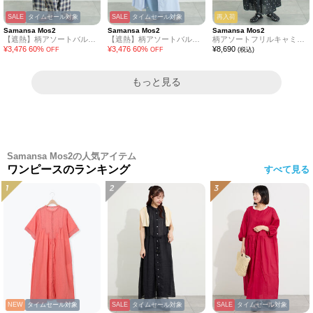
SALE
タイムセール対象
SALE
タイムセール対象
再入荷
Samansa Mos2
Samansa Mos2
Samansa Mos2
【遮熱】柄アソートバルーンスリーブワンピース
【遮熱】柄アソートバルーンスリーブワンピース
柄アソートフリルキャミワンピース《WEB限定カラーあり》
¥
3,476
60
%
¥
3,476
60
%
¥
8,690
OFF
OFF
(税込)
もっと見る
Samansa Mos2の人気アイテム
ワンピースのランキング
すべて見る
NEW
タイムセール対象
SALE
タイムセール対象
SALE
タイムセール対象