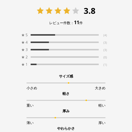
3.8
11
レビュー件数：
件
★
5
(4)
★
4
(3)
★
3
(3)
★
2
(0)
★
1
(1)
サイズ感
小さめ
大きめ
軽さ
重い
軽い
厚み
薄い
厚い
やわらかさ