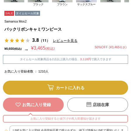
ブラック
ブラウン
サックスブルー
SALE
タイムセール対象
Samansa Mos2
バックリボンキャミワンピース
3.8
（11）
レビューを見る
50%OFF (¥3,465
)
¥3,465
引き
(税込)
→
¥6,930
(税込)
タイムセール対象商品を2点以上購入の場合、
3,118円
で購入できます
お気に入り登録者数 ：
1210
人
カートに入れる
お気に入り登録
店頭在庫
お気に入り登録すると値下げや再入荷通知が届きます
LINEお気に入り登録 会員登録不要で残りわずか、値下げ情報をLINEで通知いたしま