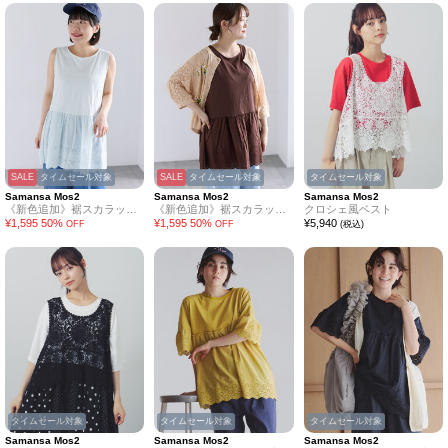
SALE
タイムセール対象
SALE
タイムセール対象
タイムセール対象
Samansa Mos2
Samansa Mos2
Samansa Mos2
《新色追加》裾スカラップレースノースリーブインナー
《新色追加》裾スカラップレースノースリーブインナー
クロシェ風ベスト
¥
1,595
50
%
¥
1,595
50
%
¥
5,940
OFF
OFF
(税込)
タイムセール対象
タイムセール対象
タイムセール対象
Samansa Mos2
Samansa Mos2
Samansa Mos2