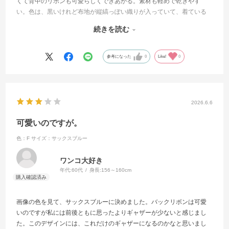
くて背中のリボンも可愛らしくできあがる。素材も軽めで乾きやす
い。色は、黒いけれど布地が縦縞っぽい織りが入っていて、着ている
うちにポコポコ感もでる生地で、なんだか可愛い・・・生地の表情が
続きを読む
フラットな感じになるので重たくならなくていいです。黒色のシャー
プな感じに顔が負けるようになっていたので、いつの間にか黒は買わ
なくなっていましたが、白や生成りの甘めのブラウスと合わせて着た
参考になった
0
Like!
0
くなりました。丈は肩紐のところで調整すると低身長の私でも程よい
長さになります。いい買い物ができたかな。
2026.6.6
可愛いのですが。
色：F
サイズ：サックスブルー
ワンコ大好き
年代:
60代
身長:
156～160cm
画像の色を見て、サックスブルーに決めました。バックリボンは可愛
いのですが私には前後ともに思ったよりギャザーが少ないと感じまし
た。このデザインには、これだけのギャザーになるのかなと思いまし