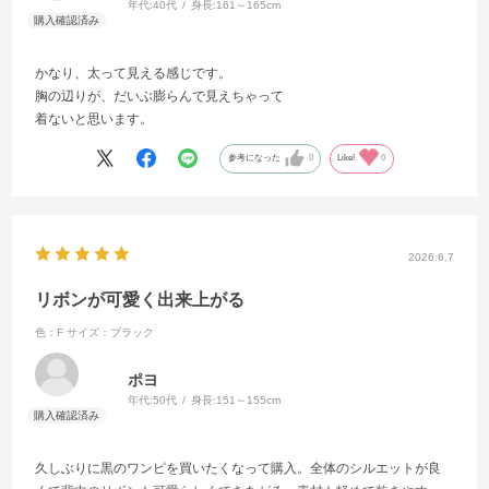
年代:
40代
身長:
161～165cm
かなり、太って見える感じです。
胸の辺りが、だいぶ膨らんで見えちゃって
着ないと思います。
参考になった
0
Like!
0
2026.6.7
リボンが可愛く出来上がる
色：F
サイズ：ブラック
ポヨ
年代:
50代
身長:
151～155cm
久しぶりに黒のワンピを買いたくなって購入。全体のシルエットが良