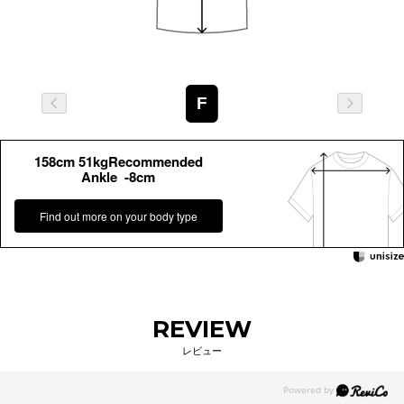
F
158cm 51kgRecommended
Ankle -8cm
Find out more on your body type
REVIEW
レビュー