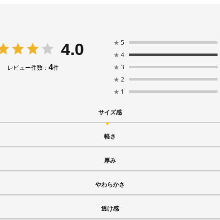
★
5
4.0
★
4
4
★
3
レビュー件数：
件
★
2
★
1
サイズ感
軽さ
厚み
やわらかさ
透け感