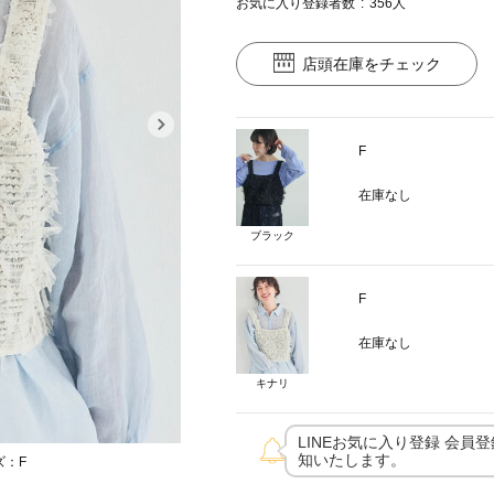
お気に入り登録者数
356
人
店頭在庫をチェック
F
在庫なし
ブラック
F
在庫なし
キナリ
LINEお気に入り登録 会員
知いたします。
ズ：F
カラー：ブラッ
モデル身長：154cm 着