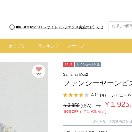
■8/13(木)AM2:00～サイトメンテナンス実施のお知らせ
■【お知らせ】ヤマト運輸の配送遅延・停止について
カテゴリー
ランキング
スナップ
SALE
タイムセール対象
Samansa Mos2
356
ファンシーヤーンビ
4.0
（4）
レビューを
→
￥1,925
￥3,850
(税込)
( ￥1,925
)
-50%OFF
引き
タイムセール対象商品を2