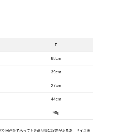
F
88cm
39cm
27cm
44cm
96g
ズや同色等であっても各商品毎に誤差がある為、サイズ表