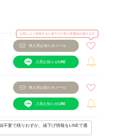
お気に入り登録すると値下げや再入荷通知が届きます
再入荷お知らせメール
再入荷お知らせメール
登録不要で残りわずか、値下げ情報をLINEで通
ク
カラー：
用サイズ：F
モデル身長：165c