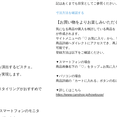
記はあくまでも目安としてご参照ください
寸法方法を確認する
【お買い物をよりお楽しみいただ
気になる商品や購入を検討している商品を
が作成されます。
サイトメニューの「♡ お気に入り」から
商品詳細へダイレクトにアクセスでき、再
可能です。
登録方法は以下をご確認ください。
▼スマートフォンの場合
商品画像右下の「♡」をタップ→お気に入
を演出するビスチェ。
を実現します。
▼パソコンの場合
商品詳細の「カートに入れる」ボタンの右
スタイリングがおすすめで
▼詳しくはこちら
https://www.canshop.jp/howtouse/
スマートフォンのモニタ