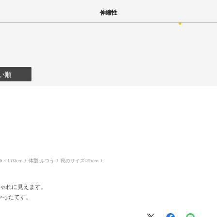
伸縮性
い順
66～170cm
体型:
ふつう
靴のサイズ:
25cm
しゃれに見えます。
かったてす。