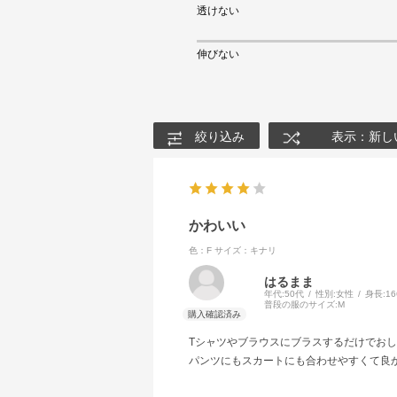
透けない
伸びない
絞り込み
表示：新し
かわいい
色：F
サイズ：キナリ
はるまま
年代:
50代
性別:
女性
身長:
1
普段の服のサイズ:
M
Tシャツやブラウスにブラスするだけでお
パンツにもスカートにも合わせやすくて良