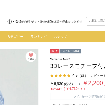
■【お知らせ】ヤマト運輸の配送遅延・停止について
カテゴリー
ランキング
スナップ
SALE
タイムセール対象
Samansa Mos2
1920
3Dレースモチーフ付
4.9
（65）
レビュー
→
￥2,200
￥6,930
(税込)
( ￥4,730
)
-68%OFF
引き
タイムセール対象商品を2