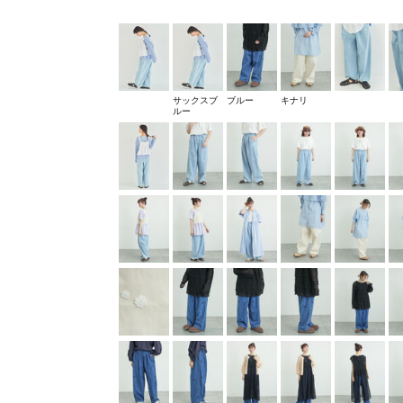
サックスブ
ブルー
キナリ
ルー