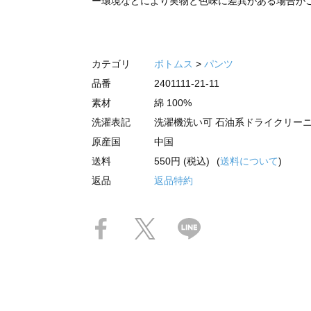
ー環境などにより実物と色味に差異がある場合が
カテゴリ
ボトムス
>
パンツ
品番
2401111-21-11
素材
綿 100%
洗濯表記
洗濯機洗い可 石油系ドライクリー
原産国
中国
送料
550円 (税込)
(
送料について
)
返品
返品特約