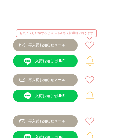
お気に入り登録すると値下げや再入荷通知が届きます
再入荷お知らせメール
再入荷お知らせメール
再入荷お知らせメール
ルー
カラー：
用サイズ：M
モデル身長：151c