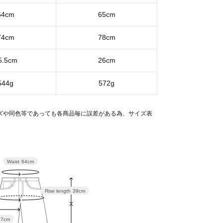
64cm
65cm
74cm
78cm
5.5cm
26cm
544g
572g
ズや同色等であっても各商品毎に誤差がある為、サイズ表
。
Waist
64cm
Rise length
39cm
37cm