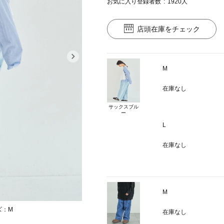
お気に入り登録者数
1920
人
店頭在庫をチェック
M
在庫なし
サックスブル
ー
L
在庫なし
M
ズ：M
カラー：サックスブ
在庫なし
モデル身長：165cm 着