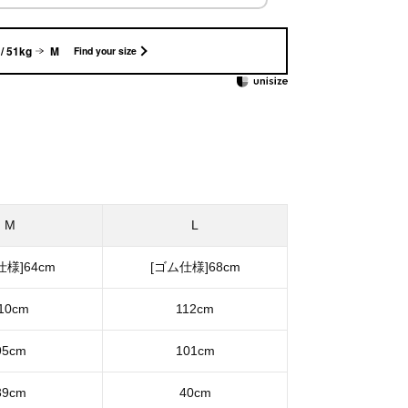
/ 51kg
M
Find your size
M
L
仕様]64cm
[ゴム仕様]68cm
10cm
112cm
95cm
101cm
39cm
40cm