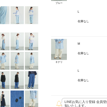
ブルー
L
在庫なし
M
在庫なし
キナリ
L
在庫なし
LINEお気に入り登録 会員
知いたします。