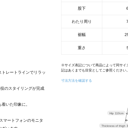
股下
わたり周り
裾幅
2
重さ
。
※サイズ表記について商品によって同サイ
記はあくまでも目安としてご参照ください
ストレートラインでリラッ
寸法方法を確認する
主役のスタイリングが完成
ち着いた印象に。
Hip
110cm
スマートフォンのモニタ
Thickness of thigh