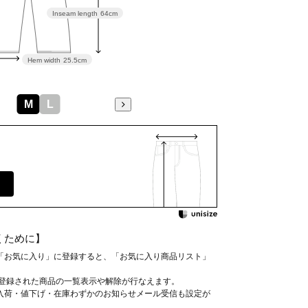
Inseam length
64cm
Hem width
25.5cm
M
L
くために】
「お気に入り」に登録すると、「お気に入り商品リスト」
、登録された商品の一覧表示や解除が行なえます。
入荷・値下げ・在庫わずかのお知らせメール受信も設定が