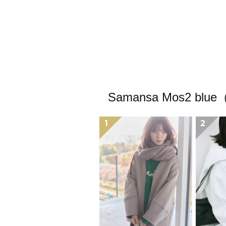
Samansa Mos
1
2