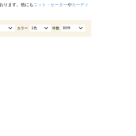
おります。他にも
ニット・セーター
や
カーディ
1色
80件
カラー
件数