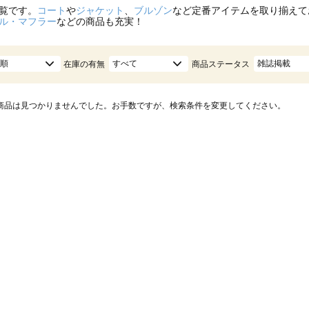
覧です。
コート
や
ジャケット
、
ブルゾン
など定番アイテムを取り揃えて
ル・マフラー
などの商品も充実！
順
すべて
雑誌掲載
在庫の有無
商品ステータス
商品は見つかりませんでした。お手数ですが、検索条件を変更してください。