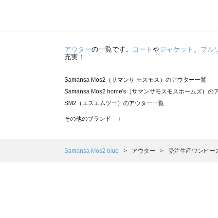
アウター
の一覧です。
コート
や
ジャケット
、
ブル
充実！
Samansa Mos2（サマンサ モスモス）のアウター一覧
Samansa Mos2 home's（サマンサモスモスホームズ）
SM2（エスエムツー）のアウター一覧
TSUHARU by Samansa Mos2（ツハルバイサマンサ
その他のブランド ＋
sm2rhythm（サマンサモスモス リズム）のアウター一覧
Samansa Mos2 blue（サマンサモスモス ブルー）のア
Samansa Mos2 Lagom（サマンサモスモス ラーゴム）
Samansa Mos2 blue
アウター
受注生産ワンピー
ehka sopo（エヘカソポ）のアウター一覧
sō4ū（ソウフォーユー）のアウター一覧
Te chichi（テチチ）のアウター一覧
Te chichi CLASSIC（テチチ クラシック）のアウター一覧
Te chichi TERRASSE（テチチ テラス）のアウター一覧