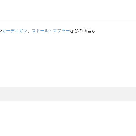
や
カーディガン
、
ストール・マフラー
などの商品も