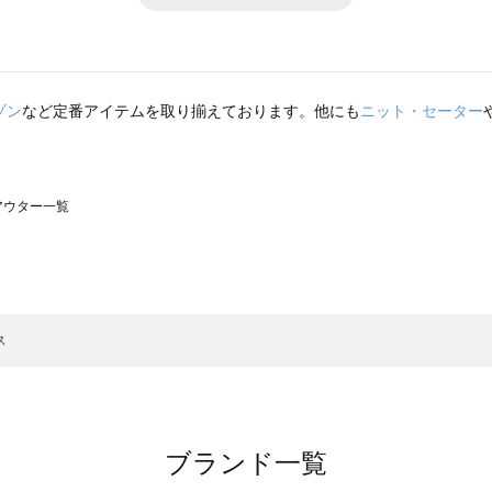
ゾン
など定番アイテムを取り揃えております。他にも
ニット・セーター
のアウター一覧
モスモス）のアウター一覧
ウター一覧
のアウター一覧
ス
ブランド一覧