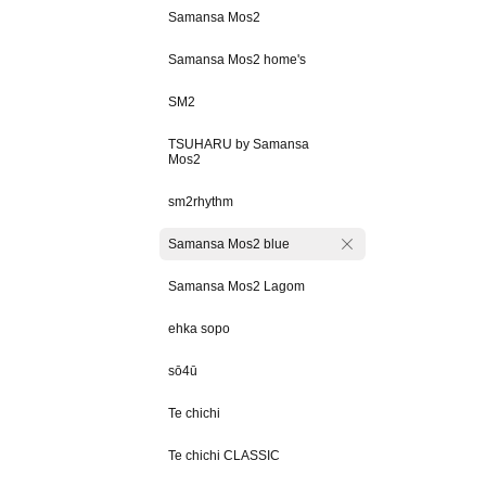
Samansa Mos2
Samansa Mos2 home's
SM2
TSUHARU by Samansa
Mos2
sm2rhythm
Samansa Mos2 blue
Samansa Mos2 Lagom
ehka sopo
sō4ū
Te chichi
Te chichi CLASSIC