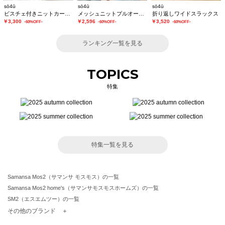
sō4ū
sō4ū
sō4ū
ビスチェ付きニットカーディガン
メッシュニットプルオーバー
折り返しワイドスラックス
￥3,300
￥2,596
￥3,520
-60%OFF-
-60%OFF-
-60%OFF-
ランキング一覧を見る
TOPICS
特集
特集一覧を見る
Samansa Mos2（サマンサ モスモス）の一覧
Samansa Mos2 home's（サマンサモスモスホームズ）の一覧
SM2（エスエムツー）の一覧
TSUHARU by Samansa Mos2（ツハルバイサマンサモスモス）の一覧
その他のブランド ＋
sm2rhythm（サマンサモスモス リズム）の一覧