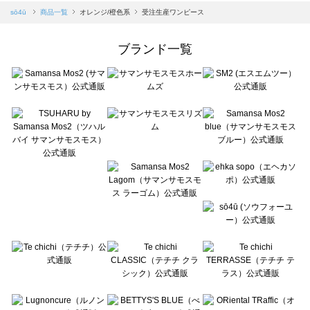
Samansa Mos2 blue（サマンサモスモス ブルー）の一覧
sō4ū
商品一覧
オレンジ/橙色系
受注生産ワンピース
Samansa Mos2 Lagom（サマンサモスモス ラーゴム）の一覧
ehka sopo（エヘカソポ）の一覧
ブランド一覧
sō4ū（ソウフォーユー）の一覧
Te chichi（テチチ）の一覧
Te chichi CLASSIC（テチチ クラシック）の一覧
Te chichi TERRASSE（テチチ テラス）の一覧
Lugnoncure（ルノンキュール）の一覧
BETTY'S BLUE（べティーズブルー）の一覧
Wpc.（ワールドパーティー）の一覧