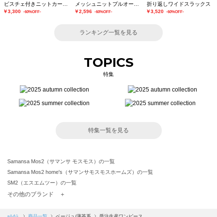
ビスチェ付きニットカーディガン
メッシュニットプルオーバー
折り返しワイドスラックス
￥3,300
￥2,596
￥3,520
-60%OFF-
-60%OFF-
-60%OFF-
ランキング一覧を見る
TOPICS
特集
特集一覧を見る
Samansa Mos2（サマンサ モスモス）の一覧
Samansa Mos2 home's（サマンサモスモスホームズ）の一覧
SM2（エスエムツー）の一覧
TSUHARU by Samansa Mos2（ツハルバイサマンサモスモス）の一覧
その他のブランド ＋
sm2rhythm（サマンサモスモス リズム）の一覧
Samansa Mos2 blue（サマンサモスモス ブルー）の一覧
sō4ū
商品一覧
ベージュ/薄茶系
受注生産ワンピース