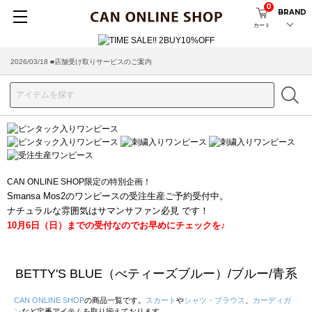
0
BRAND
カート
2026/03/18 ■店舗受け取りサービスのご案内
CAN ONLINE SHOP限定の特別企画！
Smansa Mos2のワンピースの受注生産ご予約受付中。
ナチュラルな雰囲気はサマンサファン必見 です！
10月6日（日）までの受付なのでお早めにチェックを♪
BETTY'S BLUE（べティーズブルー）/ブルー/青系
CAN ONLINE SHOP
の商品一覧です。
スカート
や
シャツ・ブラウス
、
カーディガ
ン
など定番アイテムを取り揃えております。