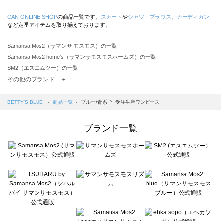
CAN ONLINE SHOP
の商品一覧です。
スカート
や
シャツ・ブラウス
、
カーディガン
など定番アイテムを取り揃えております。
Samansa Mos2（サマンサ モスモス）の一覧
Samansa Mos2 home's（サマンサモスモスホームズ）の一覧
SM2（エスエムツー）の一覧
TSUHARU by Samansa Mos2（ツハルバイサマンサモスモス）の一覧
その他のブランド ＋
sm2rhythm（サマンサモスモス リズム）の一覧
Samansa Mos2 blue（サマンサモスモス ブルー）の一覧
BETTY'S BLUE
商品一覧
ブルー/青系
受注生産ワンピース
Samansa Mos2 Lagom（サマンサモスモス ラーゴム）の一覧
ehka sopo（エヘカソポ）の一覧
ブランド一覧
sō4ū（ソウフォーユー）の一覧
Te chichi（テチチ）の一覧
Te chichi CLASSIC（テチチ クラシック）の一覧
Te chichi TERRASSE（テチチ テラス）の一覧
Lugnoncure（ルノンキュール）の一覧
BETTY'S BLUE（べティーズブルー）の一覧
Wpc.（ワールドパーティー）の一覧