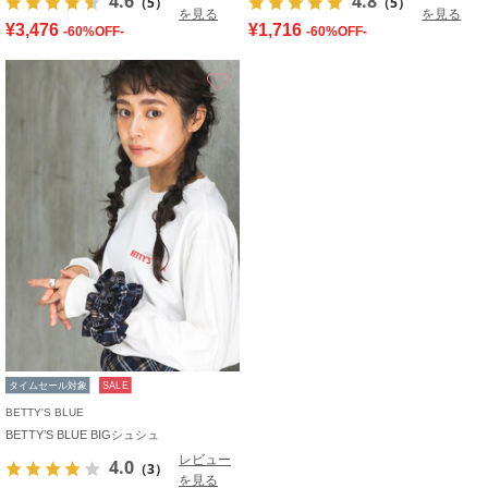
4.6
4.8
（5）
（5）
を見る
を見る
¥3,476
¥1,716
-60%OFF-
-60%OFF-
お気に入り
タイムセール対象
SALE
BETTY'S BLUE
BETTY’S BLUE BIGシュシュ
レビュー
4.0
（3）
を見る