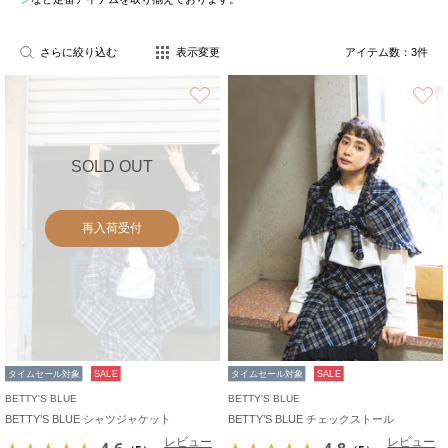
さらに絞り込む
表示変更
アイテム数：
3
件
お気に入り
SOLD OUT
再入荷受付
タイムセール対象
SALE
タイムセール対象
SALE
BETTY'S BLUE
BETTY'S BLUE
BETTY’S BLUE シャツジャケット
BETTY’S BLUE チェックストール
レビュー
レビュー