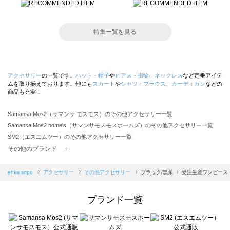
特集一覧を見る
アクセサリー
の一覧です。
ハット・帽子
や
ピアス・指輪
、
ネックレス
など定番アイテ
ムを取り揃えております。他にも
スカート
や
シャツ・ブラウス
、
カーディガン
などの
商品も充実！
Samansa Mos2（サマンサ モスモス）のその他アクセサリー一覧
Samansa Mos2 home's（サマンサモスモスホームズ）のその他アクセサリー一覧
SM2（エスエムツー）のその他アクセサリー一覧
TSUHARU by Samansa Mos2（ツハルバイサマンサモスモス）のその他アクセサリー一覧
その他のブランド ＋
sm2rhythm（サマンサモスモス リズム）のその他アクセサリー一覧
Samansa Mos2 blue（サマンサモスモス ブルー）のその他アクセサリー一覧
ehka sopo
アクセサリー
その他アクセサリー
ブラック/黒系
受注生産ワンピース
Samansa Mos2 Lagom（サマンサモスモス ラーゴム）のその他アクセサリー一覧
ehka sopo（エヘカソポ）のその他アクセサリー一覧
ブランド一覧
sō4ū（ソウフォーユー）のその他アクセサリー一覧
Te chichi（テチチ）のその他アクセサリー一覧
Te chichi CLASSIC（テチチ クラシック）のその他アクセサリー一覧