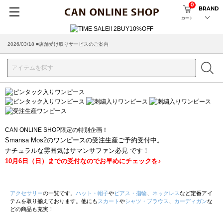
0
BRAND
カート
2026/03/18 ■店舗受け取りサービスのご案内
CAN ONLINE SHOP限定の特別企画！
Smansa Mos2のワンピースの受注生産ご予約受付中。
ナチュラルな雰囲気はサマンサファン必見 です！
10月6日（日）までの受付なのでお早めにチェックを♪
アクセサリー
の一覧です。
ハット・帽子
や
ピアス・指輪
、
ネックレス
など定番アイ
テムを取り揃えております。他にも
スカート
や
シャツ・ブラウス
、
カーディガン
な
どの商品も充実！