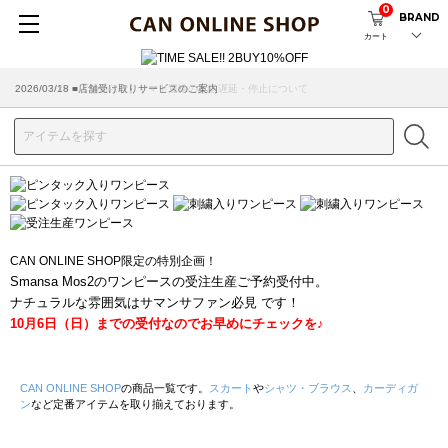
0
BRAND
カート
2026/07/29 ■【お知らせ】ヤマト運輸の配送遅延・停止について
2026/03/18 ■店舗受け取りサービスのご案内
CAN ONLINE SHOP限定の特別企画！
Smansa Mos2のワンピースの受注生産ご予約受付中。
ナチュラルな雰囲気はサマンサファン必見 です！
10月6日（日）までの受付なのでお早めにチェックを♪
CAN ONLINE SHOP
の商品一覧です。
スカート
や
シャツ・ブラウス
、
カーディガ
ン
など定番アイテムを取り揃えております。