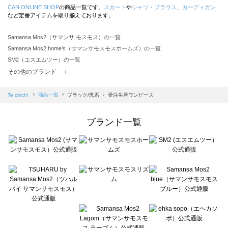
CAN ONLINE SHOP
の商品一覧です。
スカート
や
シャツ・ブラウス
、
カーディガン
など定番アイテムを取り揃えております。
Samansa Mos2（サマンサ モスモス）の一覧
Samansa Mos2 home's（サマンサモスモスホームズ）の一覧
SM2（エスエムツー）の一覧
TSUHARU by Samansa Mos2（ツハルバイサマンサモスモス）の一覧
その他のブランド ＋
sm2rhythm（サマンサモスモス リズム）の一覧
Samansa Mos2 blue（サマンサモスモス ブルー）の一覧
Te chichi
商品一覧
ブラック/黒系
受注生産ワンピース
Samansa Mos2 Lagom（サマンサモスモス ラーゴム）の一覧
ehka sopo（エヘカソポ）の一覧
ブランド一覧
sō4ū（ソウフォーユー）の一覧
Te chichi（テチチ）の一覧
Te chichi CLASSIC（テチチ クラシック）の一覧
Te chichi TERRASSE（テチチ テラス）の一覧
Lugnoncure（ルノンキュール）の一覧
BETTY'S BLUE（べティーズブルー）の一覧
Wpc.（ワールドパーティー）の一覧