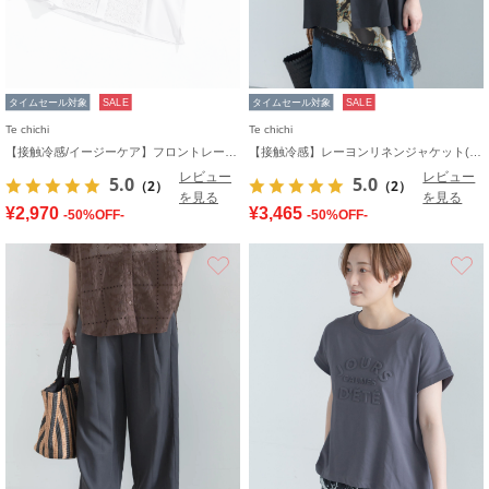
タイムセール対象
SALE
タイムセール対象
SALE
Te chichi
Te chichi
【接触冷感/イージーケア】フロントレースフレンチスリーブブラウス
【接触冷感】レーヨンリネンジャケット(セットアップ可)
レビュー
レビュー
5.0
5.0
（2）
（2）
を見る
を見る
¥2,970
¥3,465
-50%OFF-
-50%OFF-
お気に入り