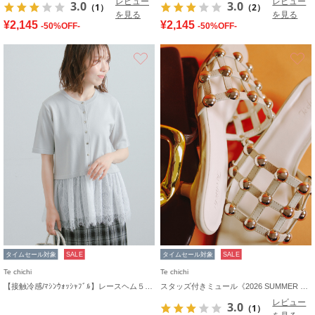
レビュー
レビュー
3.0
3.0
（1）
（2）
を見る
を見る
¥2,145
¥2,145
-50%OFF-
-50%OFF-
お気に入り
タイムセール対象
SALE
タイムセール対象
SALE
Te chichi
Te chichi
【接触冷感/ﾏｼﾝｳｫｯｼｬﾌﾞﾙ】レースヘム５分袖クルーカーディガン
スタッズ付きミュール《2026 SUMMER LOOK item》
レビュー
3.0
（1）