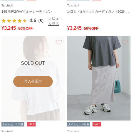
Te chichi
Te chichi
14G前後2WAYクルーカーディガン
14GミドルVネックカーディガン《2026 SUMMER LOOK item》
レビュー
4.6
（5）
を見る
¥3,245
¥3,245
-50%OFF-
-50%OFF-
お気に入り
SOLD OUT
再入荷受付
タイムセール対象
SALE
タイムセール対象
SALE
Te chichi
Te chichi