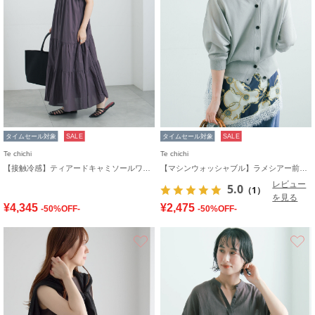
タイムセール対象
SALE
タイムセール対象
SALE
Te chichi
Te chichi
【接触冷感】ティアードキャミソールワンピース
【マシンウォッシャブル】ラメシアー前後2WAY5分袖カーディガン《追加生産》
レビュー
5.0
（1）
を見る
¥4,345
¥2,475
-50%OFF-
-50%OFF-
お気に入り