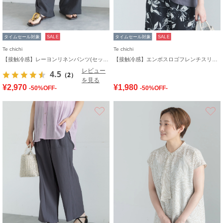
タイムセール対象
SALE
タイムセール対象
SALE
Te chichi
Te chichi
【接触冷感】レーヨンリネンパンツ(セットアップ可)
【接触冷感】エンボスロゴフレンチスリーブTシャツ
レビュー
4.5
（2）
を見る
¥2,970
¥1,980
-50%OFF-
-50%OFF-
お気に入り