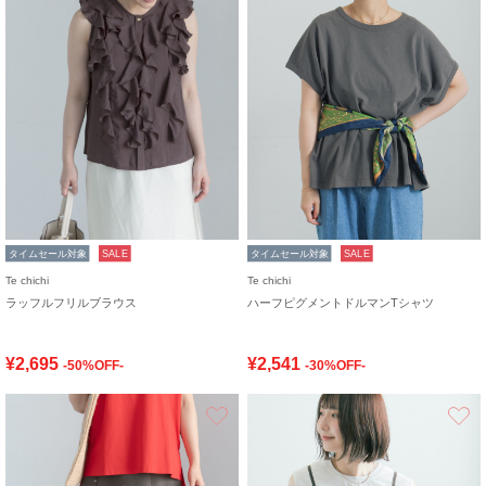
タイムセール対象
SALE
タイムセール対象
SALE
Te chichi
Te chichi
ラッフルフリルブラウス
ハーフピグメントドルマンTシャツ
¥2,695
¥2,541
-50%OFF-
-30%OFF-
お気に入り