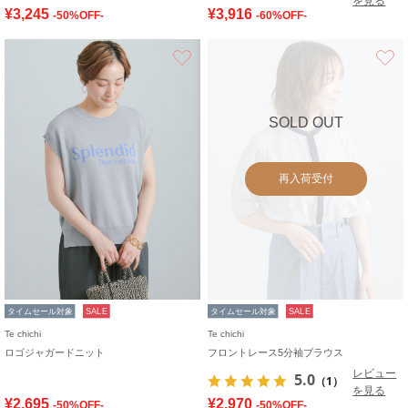
を見る
¥3,245
¥3,916
-50%OFF-
-60%OFF-
お気に入り
SOLD OUT
再入荷受付
タイムセール対象
SALE
タイムセール対象
SALE
Te chichi
Te chichi
ロゴジャガードニット
フロントレース5分袖ブラウス
レビュー
5.0
（1）
を見る
¥2,695
¥2,970
-50%OFF-
-50%OFF-