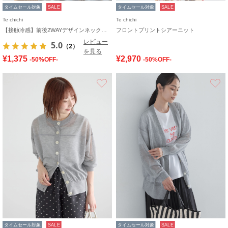
タイムセール対象
SALE
タイムセール対象
SALE
Te chichi
Te chichi
【接触冷感】前後2WAYデザインネックタンクトップ
フロントプリントシアーニット
レビュー
5.0
（2）
を見る
¥1,375
¥2,970
-50%OFF-
-50%OFF-
お気に入り
タイムセール対象
SALE
タイムセール対象
SALE