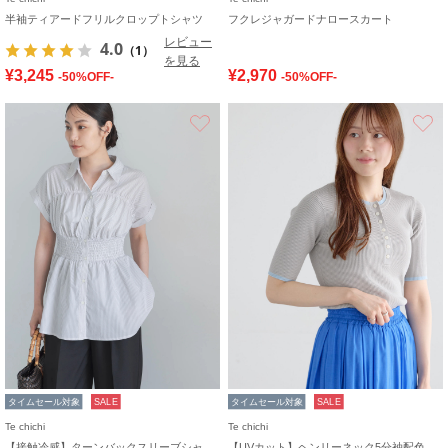
半袖ティアードフリルクロップトシャツ
フクレジャガードナロースカート
レビュー
4.0
（1）
を見る
¥3,245
¥2,970
-50%OFF-
-50%OFF-
お気に入り
タイムセール対象
SALE
タイムセール対象
SALE
Te chichi
Te chichi
【接触冷感】ターンバックスリーブシャーリングブラウス
【UVカット】ヘンリーネック5分袖配色リブニット