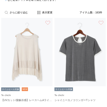
さらに絞り込む
表示変更
アイテム数：
163
件
お気に入り
タイムセール対象
NEW
タイムセール対象
Te chichi
Te chichi
【UVカット/接触冷感】レースヘムAラインタンクトップ
シャイニーカノコリンガーTシャツ