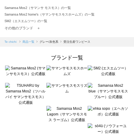
Samansa Mos2（サマンサ モスモス）の一覧
Samansa Mos2 home's（サマンサモスモスホームズ）の一覧
SM2（エスエムツー）の一覧
TSUHARU by Samansa Mos2（ツハルバイサマンサモスモス）の一覧
その他のブランド ＋
sm2rhythm（サマンサモスモス リズム）の一覧
Samansa Mos2 blue（サマンサモスモス ブルー）の一覧
Te chichi
商品一覧
グレー/灰色系
受注生産ワンピース
Samansa Mos2 Lagom（サマンサモスモス ラーゴム）の一覧
ehka sopo（エヘカソポ）の一覧
ブランド一覧
sō4ū（ソウフォーユー）の一覧
Te chichi（テチチ）の一覧
Te chichi CLASSIC（テチチ クラシック）の一覧
Te chichi TERRASSE（テチチ テラス）の一覧
Lugnoncure（ルノンキュール）の一覧
BETTY'S BLUE（べティーズブルー）の一覧
Wpc.（ワールドパーティー）の一覧