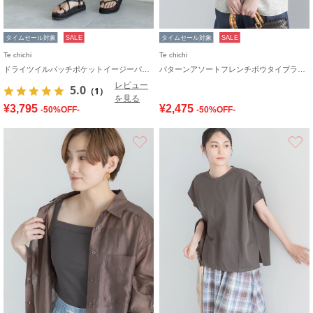
タイムセール対象
SALE
タイムセール対象
SALE
Te chichi
Te chichi
ドライツイルパッチポケットイージーパンツ
パターンアソートフレンチボウタイブラウス
レビュー
5.0
（1）
を見る
¥3,795
¥2,475
-50%OFF-
-50%OFF-
お気に入り