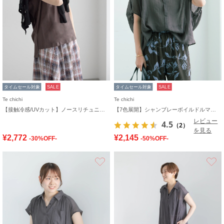
タイムセール対象
SALE
タイムセール対象
SALE
Te chichi
Te chichi
【接触冷感/UVカット】ノースリチュニック
【7色展開】シャンブレーボイルドルマンシャツ
レビュー
4.5
（2）
を見る
¥2,772
¥2,145
-30%OFF-
-50%OFF-
お気に入り