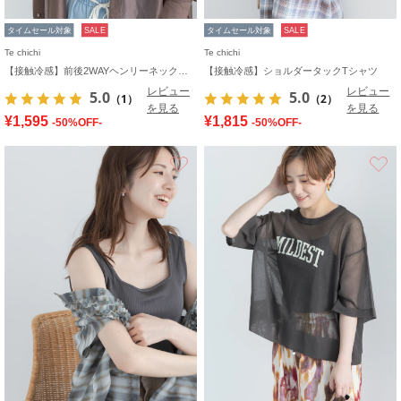
タイムセール対象
SALE
タイムセール対象
SALE
Te chichi
Te chichi
【接触冷感】前後2WAYヘンリーネックスクエアタンク
【接触冷感】ショルダータックTシャツ
レビュー
レビュー
5.0
5.0
（1）
（2）
を見る
を見る
¥1,595
¥1,815
-50%OFF-
-50%OFF-
お気に入り