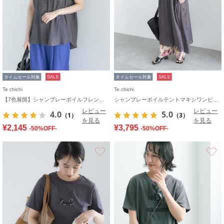
タイムセール対象
SALE
タイムセール対象
SALE
Te chichi
Te chichi
【7色展開】シャンブレーボイルフレンチスリーブシャツ
シャンブレーボイルテントマキシワンピース
レビュー
レビュー
4.0
5.0
（1）
（3）
を見る
を見る
¥2,145
¥3,795
-50%OFF-
-50%OFF-
お気に入り