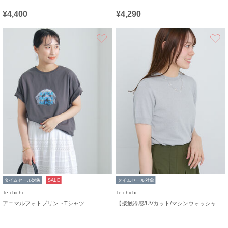
¥4,400
¥4,290
お気に入り
タイムセール対象
SALE
タイムセール対象
Te chichi
Te chichi
アニマルフォトプリントTシャツ
【接触冷感/UVカット/マシンウォッシャブル】14G天竺デイリー機能ニットプルオーバー