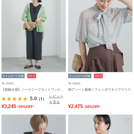
タイムセール対象
SALE
タイムセール対象
SALE
Te chichi
Te chichi
【接触冷感】ノースリーブカットワンピース
柄アソート楊柳シフォンボウタイブラウス
レビュー
5.0
（1）
を見る
¥3,245
¥2,475
-50%OFF-
-50%OFF-
お気に入り