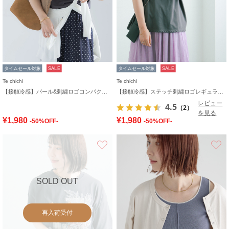
タイムセール対象
SALE
タイムセール対象
SALE
Te chichi
Te chichi
【接触冷感】パール&刺繍ロゴコンパクトTシャツ
【接触冷感】ステッチ刺繍ロゴレギュラーTシャツ
レビュー
4.5
（2）
を見る
¥1,980
¥1,980
-50%OFF-
-50%OFF-
お気に入り
SOLD OUT
再入荷受付