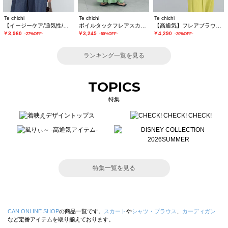
Te chichi
Te chichi
Te chichi
【イージーケア/通気性/マシンウォッシャブル】チェックドロストシャツ
ボイルタックフレアスカート(セットアップ可)
【高通気】フレアブラウス（セットアップ可）
￥3,960
￥3,245
￥4,290
-27%OFF-
-50%OFF-
-20%OFF-
ランキング一覧を見る
TOPICS
特集
特集一覧を見る
CAN ONLINE SHOP
の商品一覧です。
スカート
や
シャツ・ブラウス
、
カーディガン
など定番アイテムを取り揃えております。