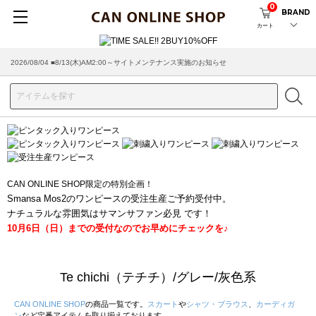
0
BRAND
カート
2026/07/29 ■【お知らせ】ヤマト運輸の配送遅延・停止について
CAN ONLINE SHOP限定の特別企画！
Smansa Mos2のワンピースの受注生産ご予約受付中。
ナチュラルな雰囲気はサマンサファン必見 です！
10月6日（日）までの受付なのでお早めにチェックを♪
Te chichi（テチチ）/グレー/灰色系
CAN ONLINE SHOP
の商品一覧です。
スカート
や
シャツ・ブラウス
、
カーディガ
ン
など定番アイテムを取り揃えております。