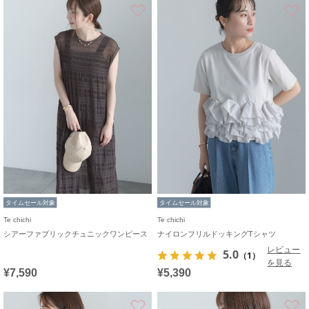
お気に入り
タイムセール対象
タイムセール対象
Te chichi
Te chichi
シアーファブリックチュニックワンピース
ナイロンフリルドッキングTシャツ
レビュー
5.0
（1）
を見る
¥7,590
¥5,390
お気に入り