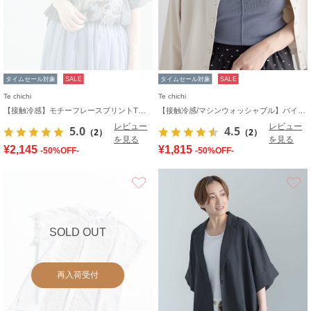
タイムセール対象
SALE
タイムセール対象
SALE
Te chichi
Te chichi
【接触冷感】モチーフレースプリントTシャツ
【接触冷感/マシンウォッシャブル】バイカラー2WAYニットタンクトップ
レビュー
レビュー
5.0
4.5
（2）
（2）
を見る
を見る
¥2,145
¥1,815
-50%OFF-
-50%OFF-
お気に入り
SOLD OUT
再入荷受付