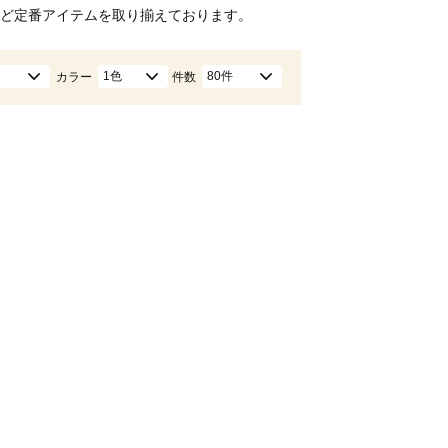
ど定番アイテムを取り揃えております。
1色
80件
カラー
件数