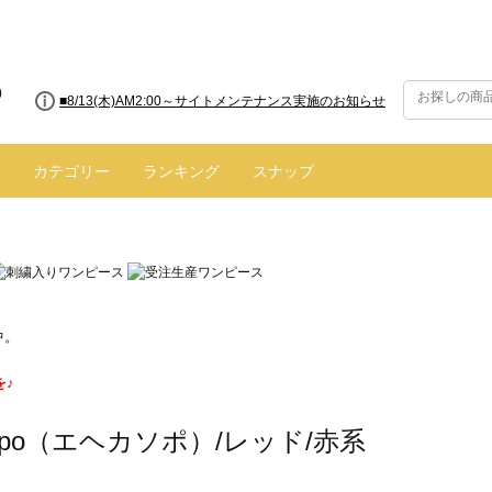
■8/13(木)AM2:00～サイトメンテナンス実施のお知らせ
カテゴリー
ランキング
スナップ
中。
を♪
 sopo（エヘカソポ）/レッド/赤系