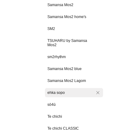
Samansa Mos2
Samansa Mos2 home's
SM2
TSUHARU by Samansa
Mos2
sm2rhythm
Samansa Mos2 blue
Samansa Mos2 Lagom
ehka sopo
sō4ū
Te chichi
Te chichi CLASSIC