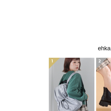
eh
1
2