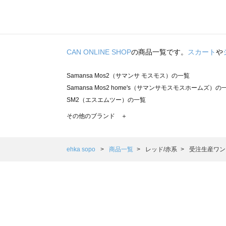
CAN ONLINE SHOP
の商品一覧です。
スカート
や
Samansa Mos2（サマンサ モスモス）の一覧
Samansa Mos2 home's（サマンサモスモスホームズ）の
SM2（エスエムツー）の一覧
TSUHARU by Samansa Mos2（ツハルバイサマンサモ
その他のブランド ＋
sm2rhythm（サマンサモスモス リズム）の一覧
Samansa Mos2 blue（サマンサモスモス ブルー）の一覧
Samansa Mos2 Lagom（サマンサモスモス ラーゴム）の
ehka sopo
商品一覧
レッド/赤系
受注生産ワン
ehka sopo（エヘカソポ）の一覧
sō4ū（ソウフォーユー）の一覧
Te chichi（テチチ）の一覧
Te chichi CLASSIC（テチチ クラシック）の一覧
Te chichi TERRASSE（テチチ テラス）の一覧
Lugnoncure（ルノンキュール）の一覧