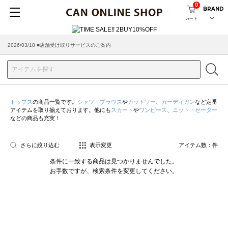
0
BRAND
カート
2026/03/18 ■店舗受け取りサービスのご案内
トップス
の商品一覧です。
シャツ・ブラウス
や
カットソー
、
カーディガン
など定番
アイテムを取り揃えております。他にも
スカート
や
ワンピース
、
ニット・セーター
などの商品も充実！
さらに絞り込む
表示変更
アイテム数：
件
条件に一致する商品は見つかりませんでした。
お手数ですが、検索条件を変更してください。