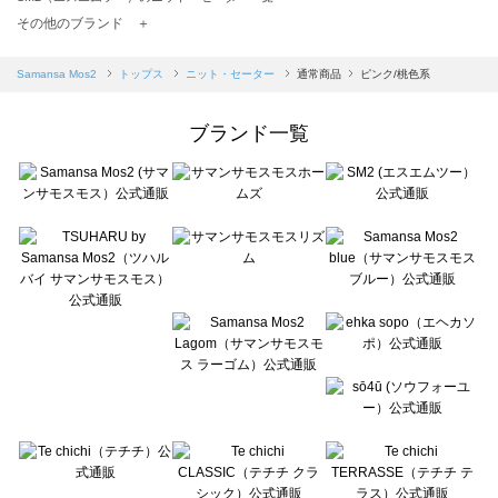
TSUHARU by Samansa Mos2（ツハルバイサマンサモスモス）のニット・セーター一覧
その他のブランド ＋
sm2rhythm（サマンサモスモス リズム）のニット・セーター一覧
Samansa Mos2 blue（サマンサモスモス ブルー）のニット・セーター一覧
Samansa Mos2
トップス
ニット・セーター
通常商品
ピンク/桃色系
Samansa Mos2 Lagom（サマンサモスモス ラーゴム）のニット・セーター一覧
ehka sopo（エヘカソポ）のニット・セーター一覧
ブランド一覧
sō4ū（ソウフォーユー）のニット・セーター一覧
Te chichi（テチチ）のニット・セーター一覧
Te chichi CLASSIC（テチチ クラシック）のニット・セーター一覧
Te chichi TERRASSE（テチチ テラス）のニット・セーター一覧
Lugnoncure（ルノンキュール）のニット・セーター一覧
BETTY'S BLUE（べティーズブルー）のニット・セーター一覧
Wpc.（ワールドパーティー）のニット・セーター一覧