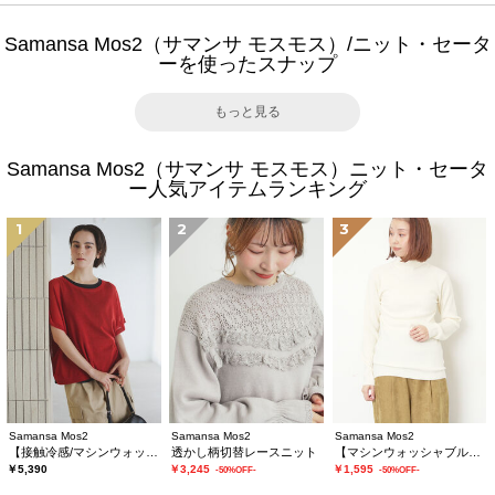
Samansa Mos2（サマンサ モスモス）/ニット・セータ
ーを使ったスナップ
もっと見る
Samansa Mos2（サマンサ モスモス）ニット・セータ
ー人気アイテムランキング
1
2
3
Samansa Mos2
Samansa Mos2
Samansa Mos2
【接触冷感/マシンウォッシャブル】インナーセット半袖ニット
透かし柄切替レースニット
【マシンウォッシャブル】もちもちリブタートルネックニット
￥5,390
￥3,245
￥1,595
-50%OFF-
-50%OFF-