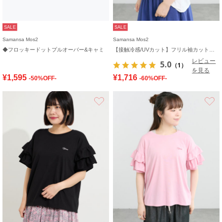
SALE
SALE
Samansa Mos2
Samansa Mos2
◆フロッキードットプルオーバー&キャミ
【接触冷感/UVカット】フリル袖カットソー
レビュー
5.0
（1）
を見る
¥1,595
¥1,716
-50%OFF-
-60%OFF-
お気に入り