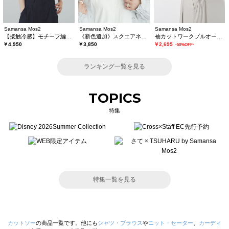
Samansa Mos2
Samansa Mos2
Samansa Mos2
【接触冷感】モチーフ編みコンビカットソー
《新色追加》スクエアネックレースノースリーブ【接触冷感】
袖カットワークプルオーバー
￥4,950
￥3,850
￥2,695
-50%OFF-
ランキング一覧を見る
TOPICS
特集
特集一覧を見る
カットソー
の商品一覧です。他にも
シャツ・ブラウス
や
ニット・セーター
、
カーディ