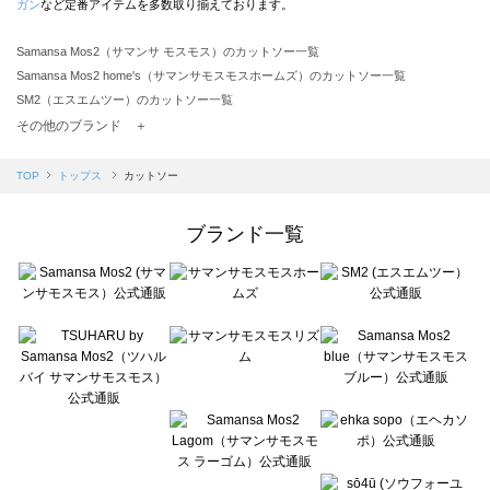
ガン
など定番アイテムを多数取り揃えております。
Samansa Mos2（サマンサ モスモス）のカットソー一覧
Samansa Mos2 home's（サマンサモスモスホームズ）のカットソー一覧
SM2（エスエムツー）のカットソー一覧
TSUHARU by Samansa Mos2（ツハルバイサマンサモスモス）のカットソー一覧
その他のブランド ＋
sm2rhythm（サマンサモスモス リズム）のカットソー一覧
Samansa Mos2 blue（サマンサモスモス ブルー）のカットソー一覧
TOP
トップス
カットソー
Samansa Mos2 Lagom（サマンサモスモス ラーゴム）のカットソー一覧
ehka sopo（エヘカソポ）のカットソー一覧
ブランド一覧
sō4ū（ソウフォーユー）のカットソー一覧
Te chichi（テチチ）のカットソー一覧
Te chichi CLASSIC（テチチ クラシック）のカットソー一覧
Te chichi TERRASSE（テチチ テラス）のカットソー一覧
Lugnoncure（ルノンキュール）のカットソー一覧
BETTY'S BLUE（べティーズブルー）のカットソー一覧
Wpc.（ワールドパーティー）のカットソー一覧