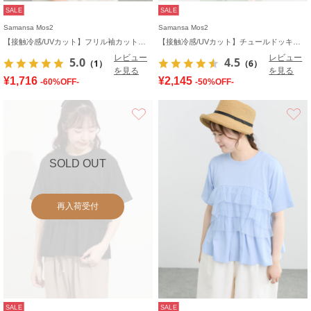
SALE
SALE
Samansa Mos2
Samansa Mos2
【接触冷感/UVカット】フリル袖カットソー
【接触冷感/UVカット】チュールドッキングカットソー
レビュー
レビュー
5.0
4.5
（1）
（6）
を見る
を見る
¥1,716
¥2,145
-60%OFF-
-50%OFF-
お気に入り
SOLD OUT
再入荷受付
SALE
SALE