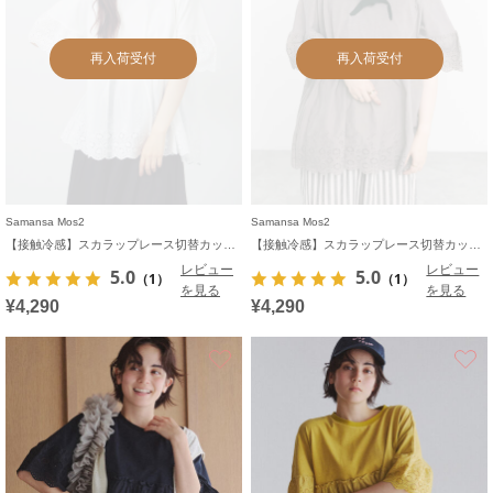
再入荷受付
再入荷受付
Samansa Mos2
Samansa Mos2
【接触冷感】スカラップレース切替カットソー
【接触冷感】スカラップレース切替カットソー
レビュー
レビュー
5.0
5.0
（1）
（1）
を見る
を見る
¥4,290
¥4,290
お気に入り