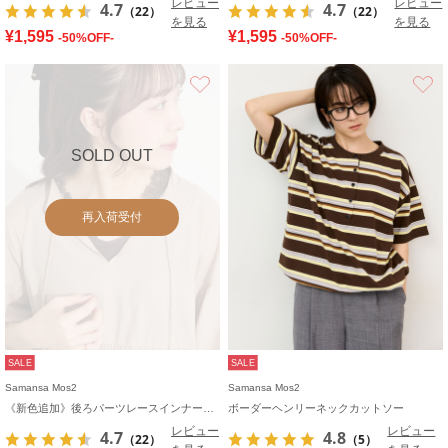
レビュー
レビュー
4.7
4.7
（22）
（22）
を見る
を見る
¥1,595
¥1,595
-50%OFF-
-50%OFF-
お気に入り
SOLD OUT
再入荷受付
SALE
SALE
Samansa Mos2
Samansa Mos2
《新色追加》後ろパーツレースインナー【接触冷感】
ボーダーヘンリーネックカットソー
レビュー
レビュー
4.7
4.8
（22）
（5）