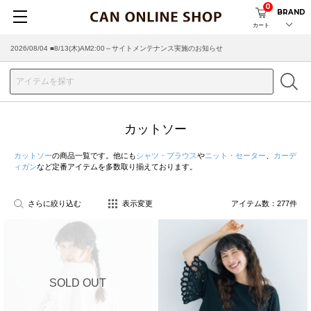
0
BRAND
カート
2026/08/04 ■8/13(木)AM2:00～サイトメンテナンス実施のお知らせ
2026/07/29 ■【お知らせ】ヤマト運輸の配送遅延・停止について
カットソー
カットソー
の商品一覧です。他にも
シャツ・ブラウス
や
ニット・セーター
、
カーデ
ィガン
など定番アイテムを多数取り揃えております。
さらに絞り込む
表示変更
アイテム数：
277
件
SOLD OUT