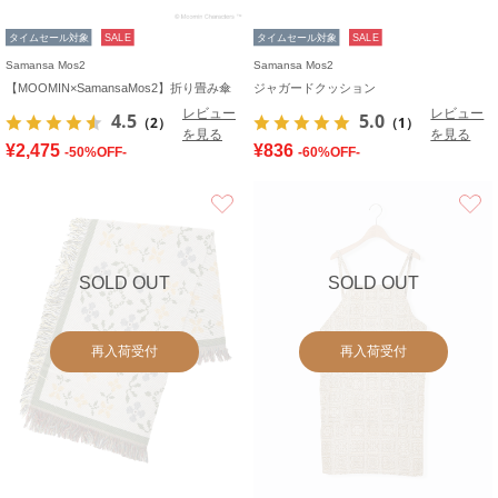
タイムセール対象
SALE
タイムセール対象
SALE
Samansa Mos2
Samansa Mos2
【MOOMIN×SamansaMos2】折り畳み傘
ジャガードクッション
レビュー
レビュー
4.5
5.0
（2）
（1）
を見る
を見る
¥2,475
¥836
-50%OFF-
-60%OFF-
お気に入り
SOLD OUT
SOLD OUT
再入荷受付
再入荷受付