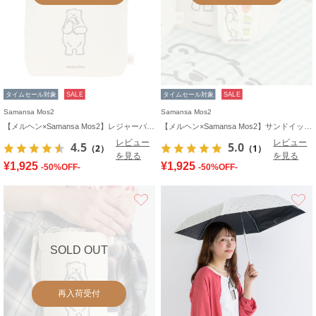
タイムセール対象
SALE
タイムセール対象
SALE
Samansa Mos2
Samansa Mos2
【メルヘン×Samansa Mos2】レジャーバッグ
【メルヘン×Samansa Mos2】サンドイッチ型ポーチ
レビュー
レビュー
4.5
5.0
（2）
（1）
を見る
を見る
¥1,925
¥1,925
-50%OFF-
-50%OFF-
お気に入り
SOLD OUT
再入荷受付