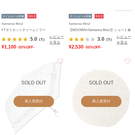
タイムセール対象
SALE
タイムセール対象
SALE
Samansa Mos2
Samansa Mos2
FTダイカットチャームミラー
【MOOMIN×Samansa Mos2】ショート傘
レビュー
レビュー
5.0
3.0
（1）
（1）
を見る
を見る
¥1,100
¥2,530
-50%OFF-
-50%OFF-
お気に入り
SOLD OUT
SOLD OUT
再入荷受付
再入荷受付