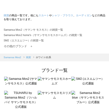
雑貨
の商品一覧です。他にも
スカート
や
シャツ・ブラウス
、
カーディガン
などの商品
を取り揃えております。
Samansa Mos2（サマンサ モスモス）の雑貨一覧
Samansa Mos2 home's（サマンサモスモスホームズ）の雑貨一覧
SM2（エスエムツー）の雑貨一覧
TSUHARU by Samansa Mos2（ツハルバイサマンサモスモス）の雑貨一覧
その他のブランド ＋
sm2rhythm（サマンサモスモス リズム）の雑貨一覧
Samansa Mos2 blue（サマンサモスモス ブルー）の雑貨一覧
Samansa Mos2
雑貨
ホワイト/白系
Samansa Mos2 Lagom（サマンサモスモス ラーゴム）の雑貨一覧
ehka sopo（エヘカソポ）の雑貨一覧
ブランド一覧
sō4ū（ソウフォーユー）の雑貨一覧
Te chichi（テチチ）の雑貨一覧
Te chichi CLASSIC（テチチ クラシック）の雑貨一覧
Te chichi TERRASSE（テチチ テラス）の雑貨一覧
Lugnoncure（ルノンキュール）の雑貨一覧
BETTY'S BLUE（べティーズブルー）の雑貨一覧
Wpc.（ワールドパーティー）の雑貨一覧