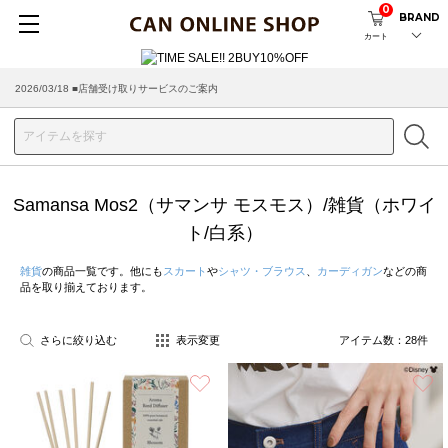
0
BRAND
カート
2026/08/04 ■8/13(木)AM2:00～サイトメンテナンス実施のお知らせ
2026/03/18 ■店舗受け取りサービスのご案内
Samansa Mos2（サマンサ モスモス）/雑貨（ホワイ
ト/白系）
雑貨
の商品一覧です。他にも
スカート
や
シャツ・ブラウス
、
カーディガン
などの商
品を取り揃えております。
さらに絞り込む
表示変更
アイテム数：
28
件
お気に入り