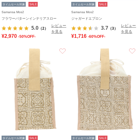
タイムセール対象
SALE
タイムセール対象
SALE
Samansa Mos2
Samansa Mos2
フラワーパターンインテリアスロー
ジャガードエプロン
レビュー
レビュー
5.0
3.7
（2）
（3）
を見る
を見る
¥2,970
¥1,716
-50%OFF-
-60%OFF-
お気に入り
タイムセール対象
SALE
タイムセール対象
SALE