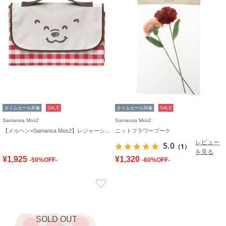
タイムセール対象
SALE
タイムセール対象
SALE
Samansa Mos2
Samansa Mos2
【メルヘン×Samansa Mos2】レジャーシート
ニットフラワーブーケ
レビュー
5.0
（1）
を見る
¥1,925
¥1,320
-50%OFF-
-60%OFF-
お気に入り
SOLD OUT