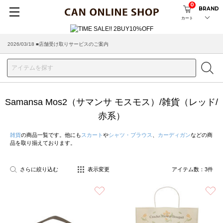
0
BRAND
カート
2026/03/18 ■店舗受け取りサービスのご案内
Samansa Mos2（サマンサ モスモス）/雑貨（レッド/
赤系）
雑貨
の商品一覧です。他にも
スカート
や
シャツ・ブラウス
、
カーディガン
などの商
品を取り揃えております。
さらに絞り込む
表示変更
アイテム数：
3
件
お気に入り