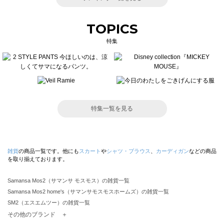
TOPICS
特集
特集一覧を見る
雑貨
の商品一覧です。他にも
スカート
や
シャツ・ブラウス
、
カーディガン
などの商品
を取り揃えております。
Samansa Mos2（サマンサ モスモス）の雑貨一覧
Samansa Mos2 home's（サマンサモスモスホームズ）の雑貨一覧
SM2（エスエムツー）の雑貨一覧
TSUHARU by Samansa Mos2（ツハルバイサマンサモスモス）の雑貨一覧
その他のブランド ＋