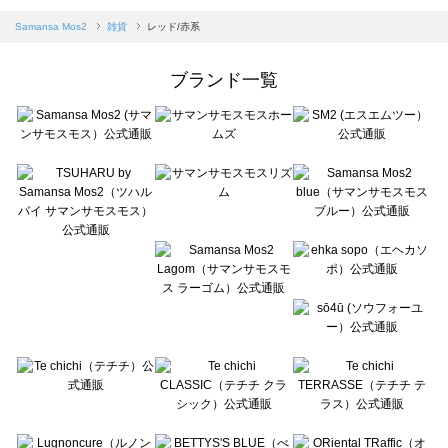
sm2rhythm（サマンサモスモス リズム）の雑貨一覧
Samansa Mos2 blue（サマンサモスモス ブルー）の雑貨一覧
Samansa Mos2
雑貨
レッド/赤系
Samansa Mos2 Lagom（サマンサモスモス ラーゴム）の雑貨一覧
ehka sopo（エヘカソポ）の雑貨一覧
ブランド一覧
sō4ū（ソウフォーユー）の雑貨一覧
Te chichi（テチチ）の雑貨一覧
Te chichi CLASSIC（テチチ クラシック）の雑貨一覧
Te chichi TERRASSE（テチチ テラス）の雑貨一覧
Lugnoncure（ルノンキュール）の雑貨一覧
BETTY'S BLUE（べティーズブルー）の雑貨一覧
Wpc.（ワールドパーティー）の雑貨一覧