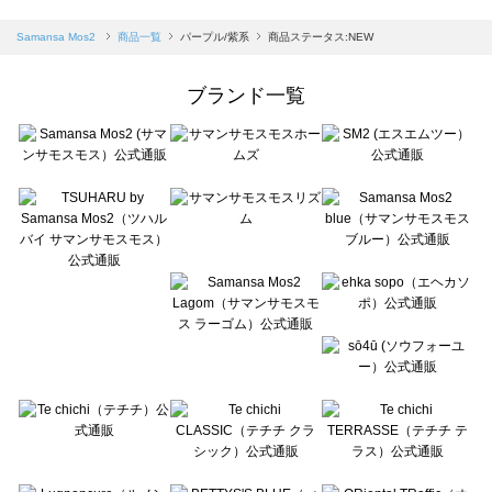
sm2rhythm（サマンサモスモス リズム）の一覧
Samansa Mos2 blue（サマンサモスモス ブルー）の一覧
Samansa Mos2
商品一覧
パープル/紫系
商品ステータス:NEW
Samansa Mos2 Lagom（サマンサモスモス ラーゴム）の一覧
ehka sopo（エヘカソポ）の一覧
ブランド一覧
sō4ū（ソウフォーユー）の一覧
Te chichi（テチチ）の一覧
Te chichi CLASSIC（テチチ クラシック）の一覧
Te chichi TERRASSE（テチチ テラス）の一覧
Lugnoncure（ルノンキュール）の一覧
BETTY'S BLUE（べティーズブルー）の一覧
Wpc.（ワールドパーティー）の一覧