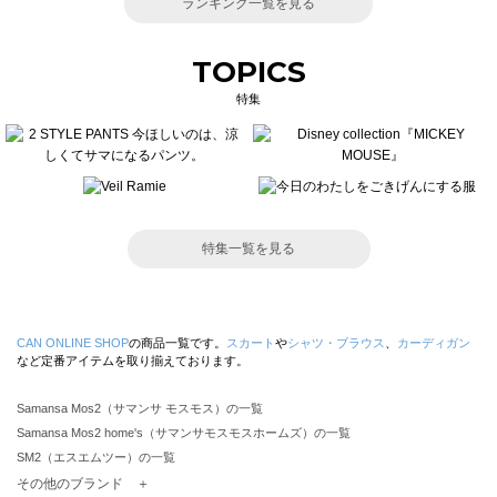
ランキング一覧を見る
TOPICS
特集
特集一覧を見る
CAN ONLINE SHOP
の商品一覧です。
スカート
や
シャツ・ブラウス
、
カーディガン
など定番アイテムを取り揃えております。
Samansa Mos2（サマンサ モスモス）の一覧
Samansa Mos2 home's（サマンサモスモスホームズ）の一覧
SM2（エスエムツー）の一覧
TSUHARU by Samansa Mos2（ツハルバイサマンサモスモス）の一覧
その他のブランド ＋