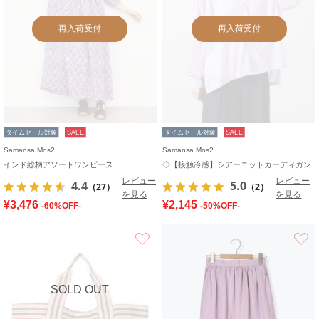
再入荷受付
再入荷受付
タイムセール対象
SALE
タイムセール対象
SALE
Samansa Mos2
Samansa Mos2
インド総柄アソートワンピース
◇【接触冷感】シアーニットカーディガン
レビュー
レビュー
4.4
5.0
（27）
（2）
を見る
を見る
¥3,476
¥2,145
-60%OFF-
-50%OFF-
お気に入り
SOLD OUT