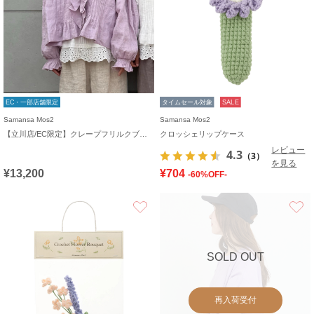
EC・一部店舗限定
タイムセール対象
SALE
Samansa Mos2
Samansa Mos2
【立川店/EC限定】クレープフリルクブラウス
クロッシェリップケース
レビュー
4.3
（3）
を見る
¥13,200
¥704
-60%OFF-
お気に入り
SOLD OUT
再入荷受付