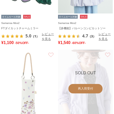
タイムセール対象
SALE
タイムセール対象
SALE
Samansa Mos2
Samansa Mos2
FTダイカットチャームミラー
【多機能】バルーンコンビカットソー
レビュー
レビュー
5.0
4.7
（1）
（3）
を見る
を見る
¥1,100
¥1,540
-50%OFF-
-60%OFF-
お気に入り
SOLD OUT
再入荷受付