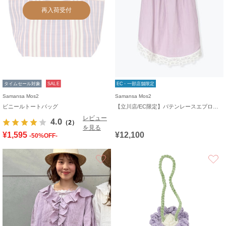
再入荷受付
タイムセール対象
SALE
EC・一部店舗限定
Samansa Mos2
Samansa Mos2
ビニールトートバッグ
【立川店/EC限定】バテンレースエプロンスカート
レビュー
4.0
（2）
を見る
¥1,595
¥12,100
-50%OFF-
お気に入り