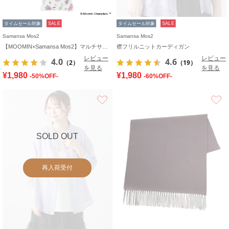
タイムセール対象
SALE
タイムセール対象
SALE
Samansa Mos2
Samansa Mos2
【MOOMIN×Samansa Mos2】マルチサコッシュ
襟フリルニットカーディガン
レビュー
レビュー
4.0
4.6
（2）
（19）
を見る
を見る
¥1,980
¥1,980
-50%OFF-
-60%OFF-
お気に入り
SOLD OUT
再入荷受付