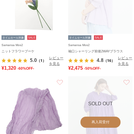
タイムセール対象
SALE
タイムセール対象
SALE
Samansa Mos2
Samansa Mos2
ニットフラワーブーケ
袖口シャーリング前後2WAYブラウス
レビュー
レビュー
5.0
4.8
（1）
（16）
を見る
を見る
¥1,320
¥2,475
-60%OFF-
-50%OFF-
お気に入り
SOLD OUT
再入荷受付