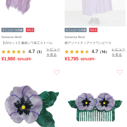
タイムセール対象
SALE
タイムセール対象
SALE
Samansa Mos2
Samansa Mos2
【UVカット】麻綿シワ加工ストール
柄アソートティアードワンピース
レビュー
レビュー
4.7
4.7
（3）
（16）
を見る
を見る
¥1,980
¥3,795
-50%OFF-
-50%OFF-
お気に入り