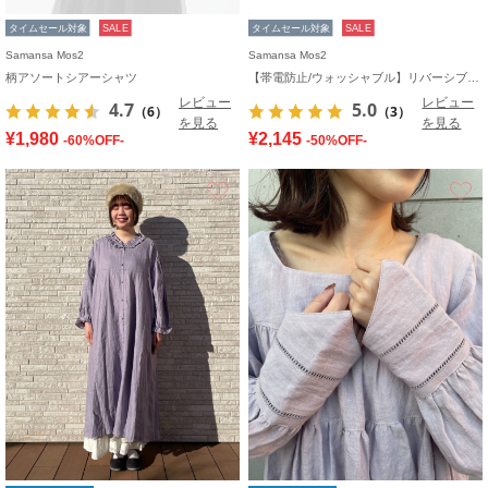
タイムセール対象
SALE
タイムセール対象
SALE
Samansa Mos2
Samansa Mos2
柄アソートシアーシャツ
【帯電防止/ウォッシャブル】リバーシブル無地ストール
レビュー
レビュー
4.7
5.0
（6）
（3）
を見る
を見る
¥1,980
¥2,145
-60%OFF-
-50%OFF-
お気に入り