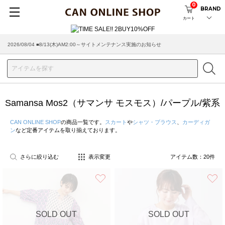
0
BRAND
カート
2026/08/04 ■8/13(木)AM2:00～サイトメンテナンス実施のお知らせ
Samansa Mos2（サマンサ モスモス）/パープル/紫系
CAN ONLINE SHOP
の商品一覧です。
スカート
や
シャツ・ブラウス
、
カーディガ
ン
など定番アイテムを取り揃えております。
さらに絞り込む
表示変更
アイテム数：
20
件
お気に入り
SOLD OUT
SOLD OUT