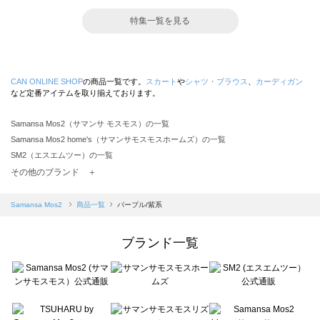
特集一覧を見る
CAN ONLINE SHOP
の商品一覧です。
スカート
や
シャツ・ブラウス
、
カーディガン
など定番アイテムを取り揃えております。
Samansa Mos2（サマンサ モスモス）の一覧
Samansa Mos2 home's（サマンサモスモスホームズ）の一覧
SM2（エスエムツー）の一覧
TSUHARU by Samansa Mos2（ツハルバイサマンサモスモス）の一覧
その他のブランド ＋
sm2rhythm（サマンサモスモス リズム）の一覧
Samansa Mos2 blue（サマンサモスモス ブルー）の一覧
Samansa Mos2
商品一覧
パープル/紫系
Samansa Mos2 Lagom（サマンサモスモス ラーゴム）の一覧
ehka sopo（エヘカソポ）の一覧
ブランド一覧
sō4ū（ソウフォーユー）の一覧
Te chichi（テチチ）の一覧
Te chichi CLASSIC（テチチ クラシック）の一覧
Te chichi TERRASSE（テチチ テラス）の一覧
Lugnoncure（ルノンキュール）の一覧