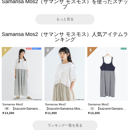
Samansa Mos2（サマンサ モスモス）を使ったスナッ
プ
もっと見る
Samansa Mos2（サマンサ モスモス）人気アイテムラ
ンキング
1
2
3
Samansa Mos2
Samansa Mos2
Samansa Mos2
〈M〉【kazumi×Samansa Mos2】キャミワンピース《WEB限定カラーあり》
【kazumi×Samansa Mos2】レースフリルブラウス
〈S〉【kazumi×Samansa Mos2】キャミワンピース《WEB限定カラーあり》
￥13,200
￥11,000
￥13,200
ランキング一覧を見る