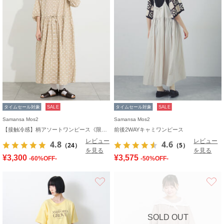
タイムセール対象
SALE
タイムセール対象
SALE
Samansa Mos2
Samansa Mos2
【接触冷感】柄アソートワンピース《限定カラーあり》
前後2WAYキャミワンピース
レビュー
レビュー
4.8
4.6
（24）
（5）
を見る
を見る
¥3,300
¥3,575
-60%OFF-
-50%OFF-
お気に入り
SOLD OUT