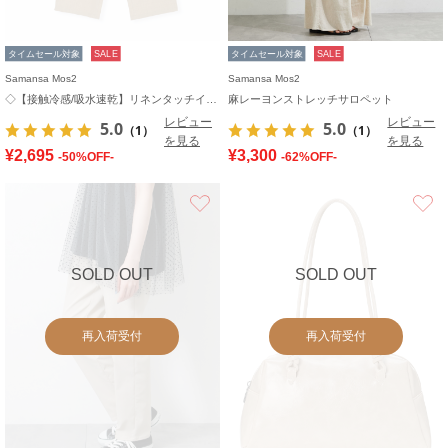
タイムセール対象
SALE
タイムセール対象
SALE
Samansa Mos2
Samansa Mos2
◇【接触冷感/吸水速乾】リネンタッチイージーパンツ
麻レーヨンストレッチサロペット
レビュー
レビュー
5.0
5.0
（1）
（1）
を見る
を見る
¥2,695
¥3,300
-50%OFF-
-62%OFF-
お気に入り
SOLD OUT
SOLD OUT
再入荷受付
再入荷受付