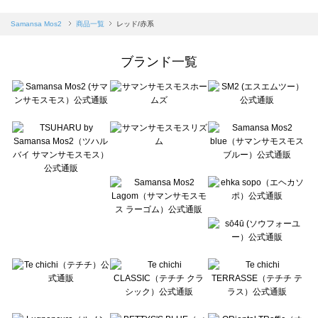
sm2rhythm（サマンサモスモス リズム）の一覧
Samansa Mos2 blue（サマンサモスモス ブルー）の一覧
Samansa Mos2
商品一覧
レッド/赤系
Samansa Mos2 Lagom（サマンサモスモス ラーゴム）の一覧
ehka sopo（エヘカソポ）の一覧
ブランド一覧
sō4ū（ソウフォーユー）の一覧
Te chichi（テチチ）の一覧
Te chichi CLASSIC（テチチ クラシック）の一覧
Te chichi TERRASSE（テチチ テラス）の一覧
Lugnoncure（ルノンキュール）の一覧
BETTY'S BLUE（べティーズブルー）の一覧
Wpc.（ワールドパーティー）の一覧