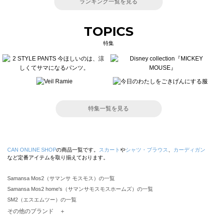
ランキング一覧を見る
TOPICS
特集
特集一覧を見る
CAN ONLINE SHOP
の商品一覧です。
スカート
や
シャツ・ブラウス
、
カーディガン
など定番アイテムを取り揃えております。
Samansa Mos2（サマンサ モスモス）の一覧
Samansa Mos2 home's（サマンサモスモスホームズ）の一覧
SM2（エスエムツー）の一覧
TSUHARU by Samansa Mos2（ツハルバイサマンサモスモス）の一覧
その他のブランド ＋